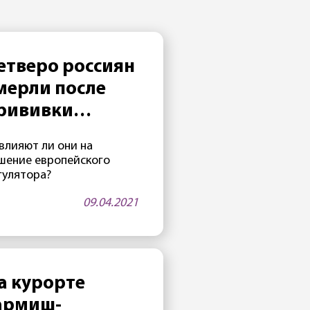
етверо россиян
мерли после
рививки
Спутником V»
влияют ли они на
шение европейского
гулятора?
09.04.2021
а курорте
армиш-