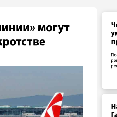
Ч
линии» могут
у
кротстве
п
«
По
ре
ре
Н
Г