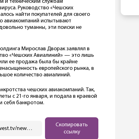
ам и техническим службам
в 
Ка
ируса. Руководство «Чешских
бы
от
алось найти покупателей для своего
не
ру
тво авиакомпаний испытывают
пе
довольно туманны, эти поиски не
с 
Ки
те
ев
олдинга Мирослав Дворак заявлял в
ка
ство «Чешских Авиалиний» — это лишь
Фр
или ее продажа была бы крайне
Ма
енасыщенность европейского рынка, в
Ев
льшое количество авиалиний.
анкротства чешских авиакомпаний. Так,
леты с 21-го января, и подала в краевой
и себя банкротом.
Скопировать
https://ostwest.tv/news/cheshskie-avialinii-vot-vot-obyavyat-o-bankrotstve/
ссылку