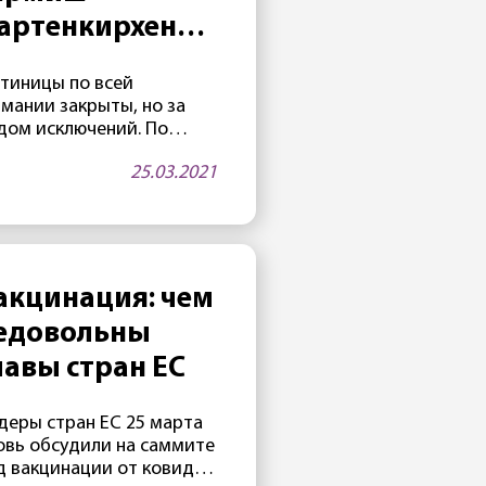
артенкирхен
ройдет
стиницы по всей
сомнительный»
рмании закрыты, но за
рием
дом исключений. По
айней мере, один отель
25.03.2021
«Эдельвейс» на
аменитом курорте
рмиш-Партенкирхен — в
реле будет открыт. Как
ло известно 25 марта, в
ой гостинице,
акцинация: чем
инадлежащей
едовольны
нистерству обороны
А, часто проводятся
лавы стран ЕС
естижные
ждународные
деры стран ЕС 25 марта
нференции. Две таких
овь обсудили на саммите
нференции
д вакцинации от ковида
планировано на апрель.