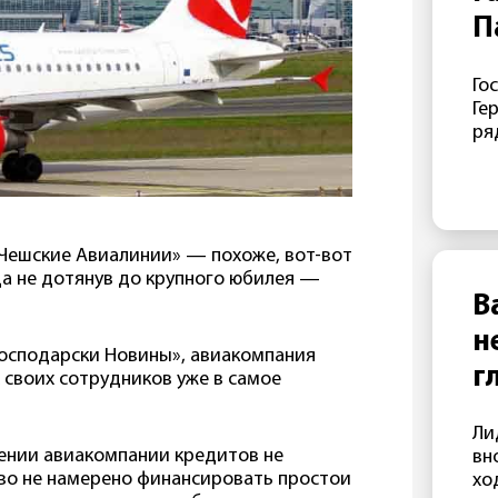
П
п
Го
«
Ге
п
ря
кр
— 
зн
Га
ап
Чешские Авиалинии» — похоже, вот-вот
та
ода не дотянув до крупного юбилея —
эт
В
пр
н
ми
Хосподарски Новины», авиакомпания
СШ
г
 своих сотрудников уже в самое
пр
ме
Ли
ко
ении авиакомпании кредитов не
вн
ко
тво не намерено финансировать простои
хо
за