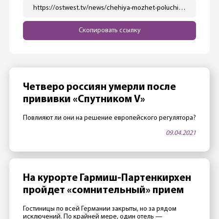
https://ostwest.tv/news/chehiya-mozhet-poluchit-sputnik-v-v-obhod-ema-avstriya-poka-dumaet/
Скопировать ссылку
Четверо россиян умерли после
прививки «Спутником V»
Повлияют ли они на решение европейского регулятора?
09.04.2021
На курорте Гармиш-Партенкирхен
пройдет «сомнительный» прием
Гостиницы по всей Германии закрыты, но за рядом
исключений. По крайней мере, один отель —