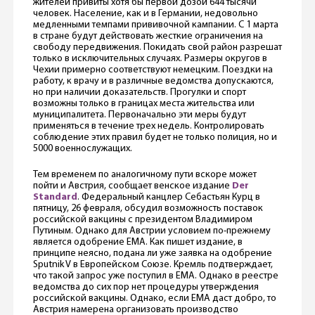
жителей привиты хотя бы первой дозой 644 тысячи
человек. Население, как и в Германии, недовольно
медленными темпами прививочной кампании. С 1 марта
в стране будут действовать жесткие ограничения на
свободу передвижения. Покидать свой район разрешат
только в исключительных случаях. Размеры округов в
Чехии примерно соответствуют немецким. Поездки на
работу, к врачу и в различные ведомства допускаются,
но при наличии доказательств. Прогулки и спорт
возможны только в границах места жительства или
муниципалитета. Первоначально эти меры будут
применяться в течение трех недель. Контролировать
соблюдение этих правил будет не только полиция, но и
5000 военнослужащих.
Тем временем по аналогичному пути вскоре может
пойти и Австрия, сообщает венское издание
Der
Standard
. Федеральный канцлер Себастьян Курц в
пятницу, 26 февраля, обсудил возможность поставок
российской вакцины с президентом Владимиром
Путиным. Однако для Австрии условием по-прежнему
является одобрение EMA. Как пишет издание, в
принципе неясно, подана ли уже заявка на одобрение
Sputnik V в Европейском Союзе. Кремль подтверждает,
что такой запрос уже поступил в EMA. Однако в реестре
ведомства до сих пор нет процедуры утверждения
российской вакцины. Однако, если ЕМА даст добро, то
Австрия намерена организовать производство