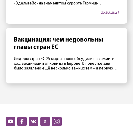
«Эдельвейс» на знаменитом курорте Гармиш-
Партенкирхен — в апреле будет открыт. Как тало
25.03.2021
известно 25 марта, в этой гостинице, принадлежащей
министерству обороны США, часто проводятся
престижные международные конференции. Две таких
конференции запланировано на апрель. Как сообщили
сотрудники отеля газете Merkur, руководство […]
Вакцинация: чем недовольны
главы стран ЕС
Лидеры стран ЕС 25 марта вновь обсудили на саммите
ход вакцинации от ковида в Европе. В повестке дня
было заявлено ещё несколько важных тем ‒ в первую
очередь отношения с Россией, Турцией и Китаем ‒
однако главной темой стал все же провал европейской
прививочной кампании. Президент Франции Эмманюэль
Макрон считает, что в 2020 Евросоюзу не […]