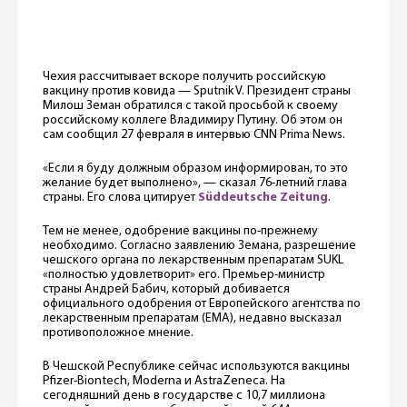
Чехия рассчитывает вскоре получить российскую
вакцину против ковида — Sputnik V. Президент страны
Милош Земан обратился с такой просьбой к своему
российскому коллеге Владимиру Путину. Об этом он
сам сообщил 27 февраля в интервью CNN Prima News.
«Если я буду должным образом информирован, то это
желание будет выполнено», — сказал 76-летний глава
страны. Его слова цитирует
Süddeutsche Zeitung
.
Тем не менее, одобрение вакцины по-прежнему
необходимо. Согласно заявлению Земана, разрешение
чешского органа по лекарственным препаратам SUKL
«полностью удовлетворит» его. Премьер-министр
страны Андрей Бабич, который добивается
официального одобрения от Европейского агентства по
лекарственным препаратам (EMA), недавно высказал
противоположное мнение.
В Чешской Республике сейчас используются вакцины
Pfizer-Biontech, Moderna и AstraZeneca. На
сегодняшний день в государстве с 10,7 миллиона