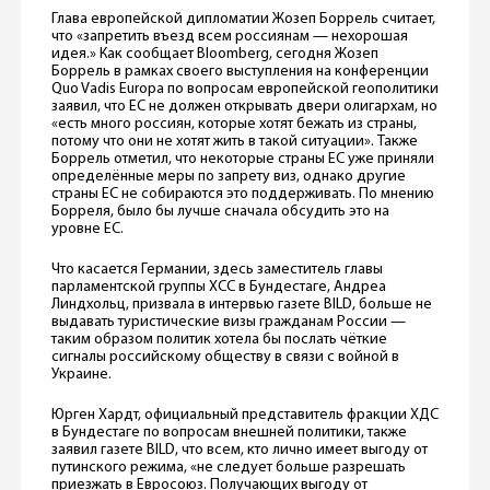
Глава европейской дипломатии Жозеп Боррель считает,
что «запретить въезд всем россиянам — нехорошая
идея.» Как сообщает Bloomberg, сегодня Жозеп
Боррель в рамках своего выступления на конференции
Quo Vadis Europa по вопросам европейской геополитики
заявил, что ЕС не должен открывать двери олигархам, но
«есть много россиян, которые хотят бежать из страны,
потому что они не хотят жить в такой ситуации». Также
Боррель отметил, что некоторые страны ЕС уже приняли
определённые меры по запрету виз, однако другие
страны ЕС не собираются это поддерживать. По мнению
Борреля, было бы лучше сначала обсудить это на
уровне ЕС.
Что касается Германии, здесь заместитель главы
парламентской группы ХСС в Бундестаге, Андреа
Линдхольц, призвала в интервью газете BILD, больше не
выдавать туристические визы гражданам России —
таким образом политик хотела бы послать чёткие
сигналы российскому обществу в связи с войной в
Украине.
Юрген Хардт, официальный представитель фракции ХДС
в Бундестаге по вопросам внешней политики, также
заявил газете BILD, что всем, кто лично имеет выгоду от
путинского режима, «не следует больше разрешать
приезжать в Евросоюз. Получающих выгоду от