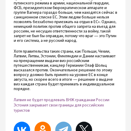
путинского режима в армии, национальной гвардии,
ФСБ, президентском бюрократическом аппарате и
группе Вагнера гораздо больше, чем находятся сейчас в
санкционном списке ЕС. Этим людям больше нельзя
позволять беззаботно приезжать на отдых в ЕС». Однако,
немецкий политик против общего запрета на въезд для
россиян, не несущих ответственности за войну, такой
запрет не был бы оправдан, потому что враг — это Путин
и его система, а не русский народ.
Хотя правительства таких страны, как Польши, Чехии,
Латвии, Литвы, Эстонии, Финляндии и Дании настаивают
на прекращении выдачи виз российским
путешественникам, канцлер Германии Олаф Шольц
высказался против. Окончательное решение по этому
вопросу должно быть принято на уровне ЕС в конце
августа, но скорее всего в итоге — решение о выдаче
виз каждая страна будет принимать в индивидуальном
порядке.
Латвия не будет продлевать ВНЖ гражданам России
Эстония закрывает свои границы для российских
туристов