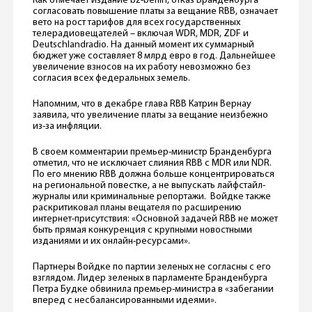
Как отмечает издание bz-berlin, отказ Бранденбурга
согласовать повышение платы за вещание RBB, означает
вето на рост тарифов для всех государственных
телерадиовещателей – включая WDR, MDR, ZDF и
Deutschlandradio. На данный момент их суммарный
бюджет уже составляет 8 млрд евро в год. Дальнейшее
увеличение взносов на их работу невозможно без
согласия всех федеральных земель.
Напомним, что в декабре глава RBB Катрин Вернау
заявила, что увеличение платы за вещание неизбежно
из-за инфляции.
В своем комментарии премьер-министр Бранденбурга
отметил, что не исключает слияния RBB с MDR или NDR.
По его мнению RBB должна больше концентрироваться
на региональной повестке, а не выпускать лайфстайл-
журналы или криминальные репортажи. Войдке также
раскритиковал планы вещателя по расширению
интернет-присутствия: «Основной задачей RBB не может
быть прямая конкуренция с крупными новостными
изданиями и их онлайн-ресурсами».
Партнеры Войдке по партии зеленых не согласны с его
взглядом. Лидер зеленых в парламенте Бранденбурга
Петра Будке обвинила премьер-министра в «забегании
вперед с несбалансированными идеями».