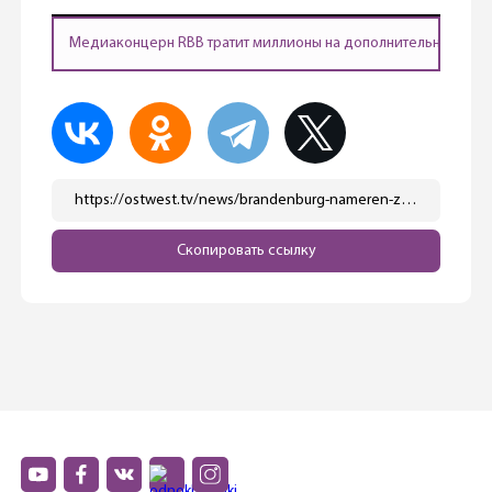
Медиаконцерн RBB тратит миллионы на дополнительные вы
https://ostwest.tv/news/brandenburg-nameren-zablokirovat-povyshenie-rashodov-na-gosudarstvennoe-teleradioveshhanie-v-germanii/
Скопировать ссылку