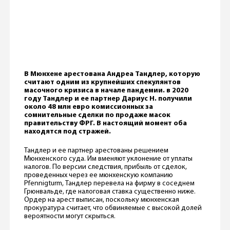
В Мюнхене арестована Андреа Тандлер, которую
считают одним из крупнейших спекулянтов
масочного кризиса в начале пандемии. в 2020
году Тандлер и ее партнер Дариус Н. получили
около 48 млн евро комиссионных за
сомнительные сделки по продаже масок
правительству ФРГ. В настоящий момент оба
находятся под стражей.
Тандлер и ее партнер арестованы решением
Мюнхенского суда. Им вменяют уклонение от уплаты
налогов. По версии следствия, прибыль от сделок,
проведенных через ее мюнхенскую компанию
Pfennigturm, Тандлер перевела на фирму в соседнем
Грюнвальде, где налоговая ставка существенно ниже.
Ордер на арест выписан, поскольку мюнхенская
прокуратура считает, что обвиняемые с высокой долей
вероятности могут скрыться.