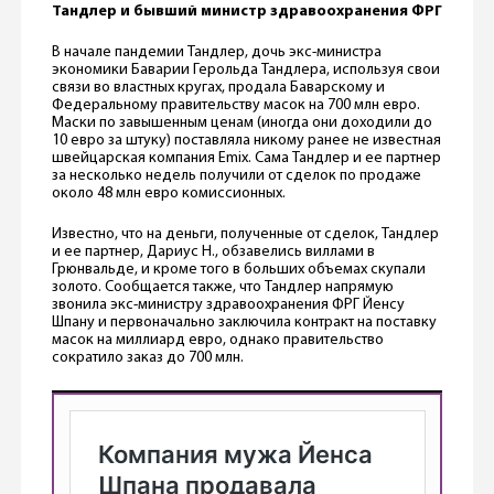
Тандлер и бывший министр здравоохранения ФРГ
В начале пандемии Тандлер, дочь экс-министра
экономики Баварии Герольда Тандлера, используя свои
связи во властных кругах, продала Баварскому и
Федеральному правительству масок на 700 млн евро.
Маски по завышенным ценам (иногда они доходили до
10 евро за штуку) поставляла никому ранее не известная
швейцарская компания Emix. Сама Тандлер и ее партнер
за несколько недель получили от сделок по продаже
около 48 млн евро комиссионных.
Известно, что на деньги, полученные от сделок, Тандлер
и ее партнер, Дариус Н., обзавелись виллами в
Грюнвальде, и кроме того в больших объемах скупали
золото. Сообщается также, что Тандлер напрямую
звонила экс-министру здравоохранения ФРГ Йенсу
Шпану и первоначально заключила контракт на поставку
масок на миллиард евро, однако правительство
сократило заказ до 700 млн.