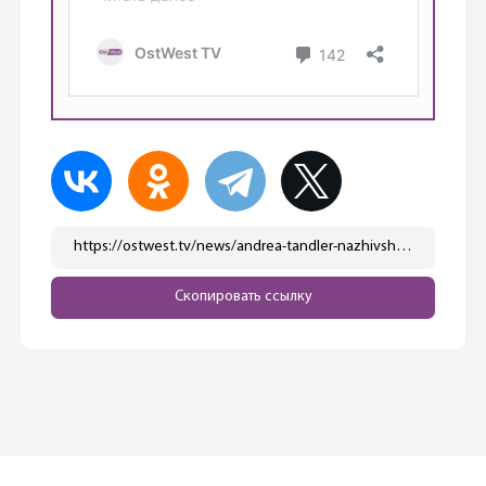
https://ostwest.tv/news/andrea-tandler-nazhivshayasya-na-prodazhe-masok-v-nachale-pandemii-arestovana-v-mjunhene/
Скопировать ссылку