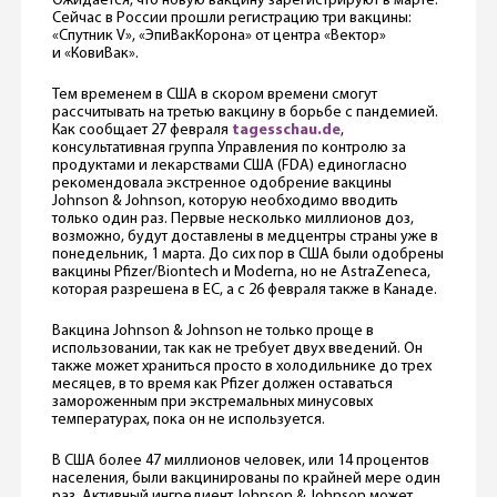
Ожидается, что новую вакцину зарегистрируют в марте.
Сейчас в России прошли регистрацию три вакцины:
«Спутник V», «ЭпиВакКорона» от центра «Вектор»
и «КовиВак».
Тем временем в США в скором времени смогут
рассчитывать на третью вакцину в борьбе с пандемией.
Как сообщает 27 февраля
tagesschau.de
,
консультативная группа Управления по контролю за
продуктами и лекарствами США (FDA) единогласно
рекомендовала экстренное одобрение вакцины
Johnson & Johnson, которую необходимо вводить
только один раз. Первые несколько миллионов доз,
возможно, будут доставлены в медцентры страны уже в
понедельник, 1 марта. До сих пор в США были одобрены
вакцины Pfizer/Biontech и Moderna, но не AstraZeneca,
которая разрешена в ЕС, а с 26 февраля также в Канаде.
Вакцина Johnson & Johnson не только проще в
использовании, так как не требует двух введений. Он
также может храниться просто в холодильнике до трех
месяцев, в то время как Pfizer должен оставаться
замороженным при экстремальных минусовых
температурах, пока он не используется.
В США более 47 миллионов человек, или 14 процентов
населения, были вакцинированы по крайней мере один
раз. Активный ингредиент Johnson & Johnson может