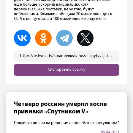
еще больше ускорить вакцинацию, хотя
первоначальные поставки, вероятно, будут
небольшими. Компания обещала 20 миллионов доз в
США к концу марта и 100 миллионов к концу июня.
https://ostwest.tv/koranovirus/v-rossii-ispytyvajut-sputnik-lajt-v-ssha-na-podhode-tretya-vakcina/
Скопировать ссылку
Четверо россиян умерли после
прививки «Спутником V»
Повлияют ли они на решение европейского регулятора?
09.04.2021