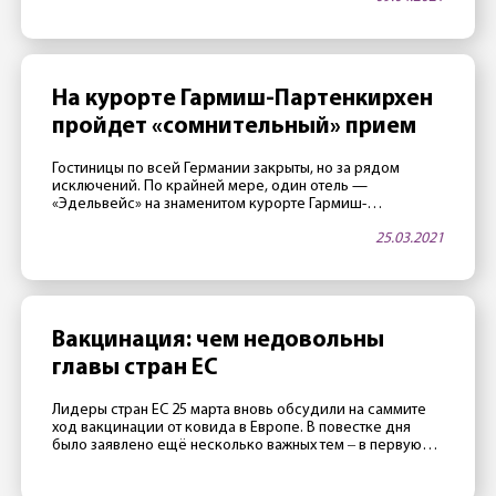
На курорте Гармиш-Партенкирхен
пройдет «сомнительный» прием
Гостиницы по всей Германии закрыты, но за рядом
исключений. По крайней мере, один отель —
«Эдельвейс» на знаменитом курорте Гармиш-
Партенкирхен — в апреле будет открыт. Как тало
25.03.2021
известно 25 марта, в этой гостинице, принадлежащей
министерству обороны США, часто проводятся
престижные международные конференции. Две таких
конференции запланировано на апрель. Как сообщили
сотрудники отеля газете Merkur, руководство […]
Вакцинация: чем недовольны
главы стран ЕС
Лидеры стран ЕС 25 марта вновь обсудили на саммите
ход вакцинации от ковида в Европе. В повестке дня
было заявлено ещё несколько важных тем ‒ в первую
очередь отношения с Россией, Турцией и Китаем ‒
однако главной темой стал все же провал европейской