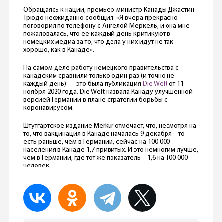
Обращаясь к нации, премьер-министр Канады Джастин
Трюдо неожиданно сообщил: «Я вчера прекрасно
поговорил по телефону с Ангелой Меркель, и она мне
пожаловалась, что её каждый день критикуют в
немецких медиа за то, что дела у них идут не так
хорошо, как в Канаде».
На самом деле работу немецкого правительства с
канадским сравнили только один раз (и точно не
каждый день) — это была публикация
Die Welt
от 11
ноября 2020 года. Die Welt назвала Канаду улучшенной
версией Германии в плане стратегии борьбы с
коронавирусом.
Штутгартское издание Merkur отмечает, что, несмотря на
то, что вакцинация в Канаде началась 9 декабря – то
есть раньше, чем в Германии, сейчас на 100 000
населения в Канаде 1,7 привитых. И это немногим лучше,
чем в Германии, где тот же показатель – 1,6 на 100 000
человек.