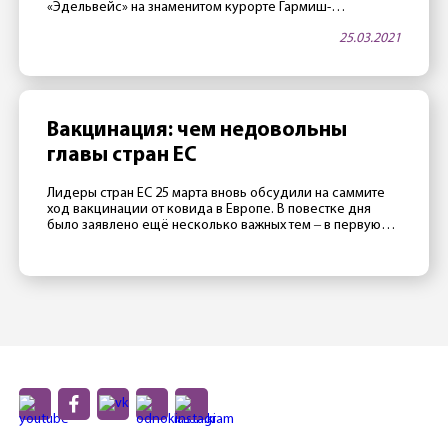
«Эдельвейс» на знаменитом курорте Гармиш-
Партенкирхен — в апреле будет открыт. Как тало
25.03.2021
известно 25 марта, в этой гостинице, принадлежащей
министерству обороны США, часто проводятся
престижные международные конференции. Две таких
конференции запланировано на апрель. Как сообщили
сотрудники отеля газете Merkur, руководство […]
Вакцинация: чем недовольны
главы стран ЕС
Лидеры стран ЕС 25 марта вновь обсудили на саммите
ход вакцинации от ковида в Европе. В повестке дня
было заявлено ещё несколько важных тем ‒ в первую
очередь отношения с Россией, Турцией и Китаем ‒
однако главной темой стал все же провал европейской
прививочной кампании. Президент Франции Эмманюэль
Макрон считает, что в 2020 Евросоюзу не […]