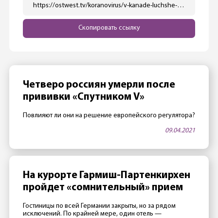
https://ostwest.tv/koranovirus/v-kanade-luchshe-na-chto-pozhalovalas-merkel/
Скопировать ссылку
Четверо россиян умерли после
прививки «Спутником V»
Повлияют ли они на решение европейского регулятора?
09.04.2021
На курорте Гармиш-Партенкирхен
пройдет «сомнительный» прием
Гостиницы по всей Германии закрыты, но за рядом
исключений. По крайней мере, один отель —