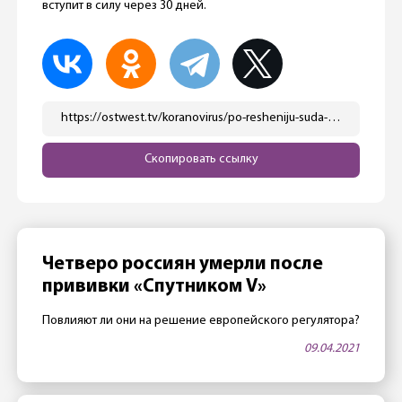
вступит в силу через 30 дней.
https://ostwest.tv/koranovirus/po-resheniju-suda-vlasti-belgii-dolzhny-otmenit-lokdaun/
Скопировать ссылку
Четверо россиян умерли после
прививки «Спутником V»
Повлияют ли они на решение европейского регулятора?
09.04.2021