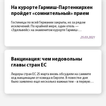
На курорте Гармиш-Партенкирхен
пройдет «сомнительный» прием
Гостиницы по всей Германии закрыты, но за рядом
исключений. По крайней мере, один отель —
«Эдельвейс» на знаменитом курорте Гармиш-
Партенкирхен — в апреле будет открыт. Как тало
25.03.2021
известно 25 марта, в этой гостинице, принадлежащей
министерству обороны США, часто проводятся
престижные международные конференции. Две таких
конференции запланировано на апрель. Как сообщили
сотрудники отеля газете Merkur, руководство […]
Вакцинация: чем недовольны
главы стран ЕС
Лидеры стран ЕС 25 марта вновь обсудили на саммите
ход вакцинации от ковида в Европе. В повестке дня
было заявлено ещё несколько важных тем ‒ в первую
очередь отношения с Россией, Турцией и Китаем ‒
однако главной темой стал все же провал европейской
прививочной кампании. Президент Франции Эмманюэль
Макрон считает, что в 2020 Евросоюзу не […]