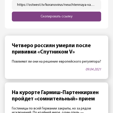
https://ostwest.tv/koranovirus/neuchtennaya-vakcina-astrazeneca-mogla-skryvat-dozy-ot-es/
Скопировать ссылку
Четверо россиян умерли после
прививки «Спутником V»
Повлияют ли они на решение европейского регулятора?
09.04.2021
На курорте Гармиш-Партенкирхен
пройдет «сомнительный» прием
Гостиницы по всей Германии закрыты, но за рядом
исключений. По крайней мере, один отель —