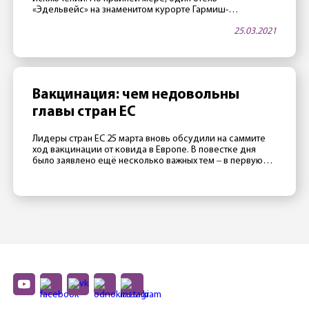
«Эдельвейс» на знаменитом курорте Гармиш-
Партенкирхен — в апреле будет открыт. Как тало
25.03.2021
известно 25 марта, в этой гостинице, принадлежащей
министерству обороны США, часто проводятся
престижные международные конференции. Две таких
конференции запланировано на апрель. Как сообщили
сотрудники отеля газете Merkur, руководство […]
Вакцинация: чем недовольны
главы стран ЕС
Лидеры стран ЕС 25 марта вновь обсудили на саммите
ход вакцинации от ковида в Европе. В повестке дня
было заявлено ещё несколько важных тем ‒ в первую
очередь отношения с Россией, Турцией и Китаем ‒
однако главной темой стал все же провал европейской
прививочной кампании. Президент Франции Эмманюэль
Макрон считает, что в 2020 Евросоюзу не […]