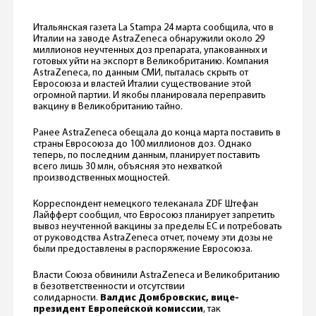
Итальянская газета La Stampa 24 марта сообщила, что в
Италии на заводе AstraZeneca обнаружили около 29
миллионов неучтенных доз препарата, упакованных и
готовых уйти на экспорт в Великобританию. Компания
AstraZeneca, по данным СМИ, пыталась скрыть от
Евросоюза и властей Италии существование этой
огромной партии. И якобы планировала переправить
вакцину в Великобританию тайно.
Ранее AstraZeneca обещала до конца марта поставить в
страны Евросоюза до 100 миллионов доз. Однако
теперь, по последним данным, планирует поставить
всего лишь 30 млн, объясняя это нехваткой
производственных мощностей.
Корреспондент немецкого телеканала ZDF Штефан
Лайфферт сообщил, что Евросоюз планирует запретить
вывоз неучтенной вакцины за пределы ЕС и потребовать
от руководства AstraZeneca отчет, почему эти дозы не
были предоставлены в распоряжение Евросоюза.
Власти Союза обвинили AstraZeneca и Великобританию
в безответственности и отсутствии
солидарности.
Валдис Домбровскис, вице-
президент Европейской комиссии
, так