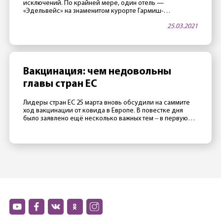
исключений. По крайней мере, один отель —
«Эдельвейс» на знаменитом курорте Гармиш-
Партенкирхен — в апреле будет открыт. Как тало
25.03.2021
известно 25 марта, в этой гостинице, принадлежащей
министерству обороны США, часто проводятся
престижные международные конференции. Две таких
конференции запланировано на апрель. Как сообщили
сотрудники отеля газете Merkur, руководство […]
Вакцинация: чем недовольны
главы стран ЕС
Лидеры стран ЕС 25 марта вновь обсудили на саммите
ход вакцинации от ковида в Европе. В повестке дня
было заявлено ещё несколько важных тем ‒ в первую
очередь отношения с Россией, Турцией и Китаем ‒
однако главной темой стал все же провал европейской
прививочной кампании. Президент Франции Эмманюэль
Макрон считает, что в 2020 Евросоюзу не […]