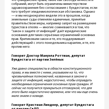
что гражданские права, такие как свобода личности и
собраний, могут быть ограничены министерством
здравоохранения без согласования с бундестагом, если
того требует эпидемиологическая обстановка. Однако
— и мы неоднократно видели это в прошлом, когда
земельные суды отменяли единичные, принятые
правительством меры, например запрет на размещение
туристов в отелях — многие сомневаются в том, что
“закон о защите от инфекций” даёт юридические
основания для таких серьёзных ограничений основных
прав. Критиковали закон и те, кто поддерживает
действующий с этого понедельника карантин, и те, кто
против него:
Говорит Доктор Мануэла Роттман, депутат
Бундестага от партии Зелёных
Уже давно специалисты в области конституционного
права, и мы вместе с ними, указываем на то, что
чрезвычайных полномочий, названных в законе о
защите от инфекций, недостаточно, чтобы оправдать
необходимых ограничения основных прав граждан. И
сейчас не получится прикрыться отговоркой, что для
этого было недостаточно времени, или что мы еще очень
мало знаем о ковиде.
Говорит Кристиан Линднер, депутат Бундестага
от партии СвДП