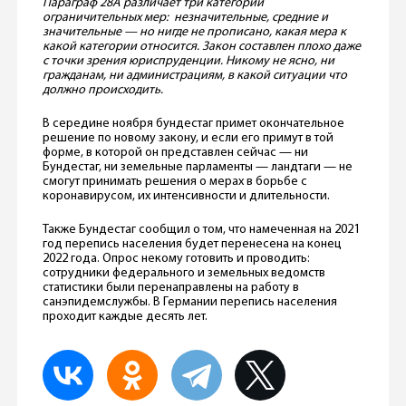
Параграф 28А различает три категории
ограничительных мер: незначительные, средние и
значительные — но нигде не прописано, какая мера к
какой категории относится. Закон составлен плохо даже
с точки зрения юриспруденции.
Никому не ясно, ни
гражданам, ни администрациям, в какой ситуации что
должно происходить.
В середине ноября бундестаг примет окончательное
решение по новому закону, и если его примут в той
форме, в которой он представлен сейчас — ни
Бундестаг, ни земельные парламенты — ландтаги — не
смогут принимать решения о мерах в борьбе с
коронавирусом, их интенсивности и длительности.
Также Бундестаг сообщил о том, что намеченная на 2021
год перепись населения будет перенесена на конец
2022 года. Опрос некому готовить и проводить:
сотрудники федерального и земельных ведомств
статистики были перенаправлены на работу в
санэпидемслужбы. В Германии перепись населения
проходит каждые десять лет.