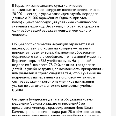
В Германии за последние сутки количество
заразившихся коронавирусом впервые перевалило за
20.000 — сегодня утром санэпидемслужбы передали
данные о 21.506 заражённых. Однако, при этом
коэффициент репродукции упал ниже критического
значения в единицу. Это значит, что сейчас в среднем
один заболевший заражает меньше, чем одного
человека.
Общий рост количества инфекций отражается и на
школах, оставить открытыми которые — главный
приоритет правительства. Управление образования
берлинского сената сообщило, что на данный момент в
Берлине закрыты 365 учебных групп. На прошлой
неделе их было всего 27. Сейчас школы разделили
детей на учебные группы, по возможности прикрепили к
ним учителей и строго следят за тем, чтобы ученики не
встречались на переменах и в столовой — так что в
случае заражения кого-то из учеников на карантин
уходит не вся школа, а только конкретная учебная
группа.
Сегодня в Бундестаге депутаты обсуждали новую
редакцию “Закона о защите от инфекций”, её
представил министр здравоохранения Йенс Шпан.
Камень преткновения — параграф 28, в нём прописано,