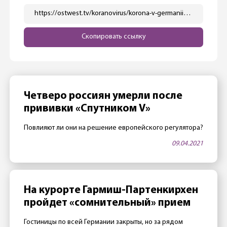
https://ostwest.tv/koranovirus/korona-v-germanii-i-novyj-zakon-o-zashhite-ot-infekcij/
Скопировать ссылку
Четверо россиян умерли после
прививки «Спутником V»
Повлияют ли они на решение европейского регулятора?
09.04.2021
На курорте Гармиш-Партенкирхен
пройдет «сомнительный» прием
Гостиницы по всей Германии закрыты, но за рядом