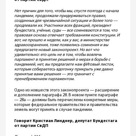
Нет причин для того, чтобы мы, спустя полгода с начала
пандемии, продолжали придерживаться правил,
созданных для чрезвычайной ситуации и более того —
продлевали их. Участники всех фракций, президент
бундестага, учёные, суды — все сомневаются в том, что
правовая основа отвечает требованиям конституции. И
вот, не прошло и недели, как у вас, в министерстве
здравоохранения, тоже появились сомнения и вы
предлагаете новый законопроект. Но вот что
удивительно: его цель не в том, чтобы вовлечь
парламент в принятие решений о мерах в борьбе с
пандемией, нет, вы предлагаете нам фИговый листок,
которым собираетесь вдогонку прикрыть уже давно
принятые вами решения — это граничит с
пренебрежением парламентом.
Одно из новшеств этого законопроекта — расширение
и дополнение параграфа 28. В новом пункте параграфе
— 28а — должны быть перечислены конкретные меры,
которые федеральное правительство и правительства
земель могут принять в случае пандемии.
Говорит Кристиан Линднер, депутат Бундестага
от партии СвДП