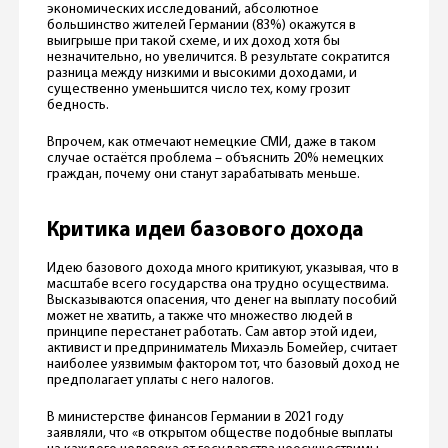
экономических исследований, абсолютное
большинство жителей Германии (83%) окажутся в
выигрыше при такой схеме, и их доход хотя бы
незначительно, но увеличится. В результате сократится
разница между низкими и высокими доходами, и
существенно уменьшится число тех, кому грозит
бедность.
Впрочем, как отмечают немецкие СМИ, даже в таком
случае остаётся проблема – объяснить 20% немецких
граждан, почему они станут зарабатывать меньше.
Критика идеи базового дохода
Идею базового дохода много критикуют, указывая, что в
масштабе всего государства она трудно осуществима.
Высказываются опасения, что денег на выплату пособий
может не хватить, а также что множество людей в
принципе перестанет работать. Сам автор этой идеи,
активист и предприниматель Михаэль Бомейер, считает
наиболее уязвимым фактором тот, что базовый доход не
предполагает уплаты с него налогов.
В министерстве финансов Германии в 2021 году
заявляли, что «в открытом обществе подобные выплаты