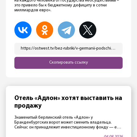
на каждого человека от государства неосуществимы –
это привело бы к бюджетному дефициту в сотни
миллиардов евро».
https://ostwest.tv/bez-rubriki/v-germanii-podschitali-83-nemcev-vyigrajut-ot-vvedeniya-bazovogo-dohoda/
Скопировать ссылку
Отель «Адлон» хотят выставить на
продажу
Знаменитый берлинский отель «Адлон» у
Бранденбургских ворот может сменить владельца.
Сейчас он принадлежит инвестиционному фонду — его
члены считают, что стали слишком старыми, и поэтому
04.08.2026