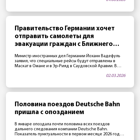
хотят продать отель. Не последнюю роль играет и
благоприятная ситуация на рынке недвижимости.
Владельцы «достигли возраста» Отелем владеет
закрытый фонд Fundus-Fund 31. По данным издания
Immobilien Zeitung, фонд, а значит […]
Правительство Германии хочет
отправить самолеты для
эвакуации граждан с Ближнего
Востока
Министр иностранных дел Германии Йоханн Вадефуль
заявил, что специальные рейсы будут отправлены в
Маскат в Омане и в Эр-Рияд в Саудовской Аравии. В
этих городах воздушное пространство пока открыто,
02.03.2026
авиакомпания Lufthansa в переговорах с МИД Германии
подтвердила, что есть возможность реализовать
подобные рейсы. Пострадавшим рекомендуется
зарегистрироваться на антикризисном портале ELEFAND
Министерства иностранных дел. Ранее глава […]
Половина поездов Deutsche Bahn
пришла с опозданием
В январе опоздала почти половина всех поездов
дальнего следования компании Deutsche Bahn.
Показатель пунктуальности в первом месяце 2026 года
составил 52,1% — это почти исторический антирекорд.