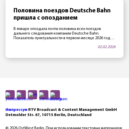
Министерства иностранных дел. Ранее глава […]
Половина поездов Deutsche Bahn
пришла с опозданием
В январе опоздала почти половина всех поездов
дальнего следования компании Deutsche Bahn.
Показатель пунктуальности в первом месяце 2026 года
составил 52,1% — это почти исторический антирекорд.
02.02.2026
При этом в DB «пунктуальным» считается поезд, который
опоздал меньше, чем на 6 минут. Рекорд за рекордом
Причиной столь низких показателей стала суровая зима:
«январь выдался самым снежным в […]
Импрессум
RTV Broadcast & Content Management GmbH
Detmolder Str. 67, 10715 Berlin, Deutschland
© 2026 OstWest Berlin. При использовании текстовых материалов