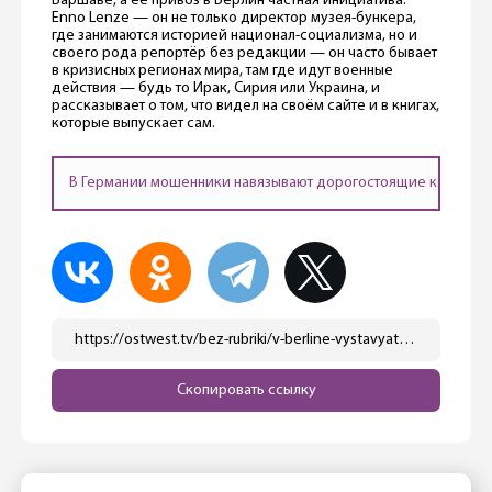
Варшаве, а её привоз в Берлин частная инициатива.
Enno Lenze — он не только директор музея-бункера,
где занимаются историей национал-социализма, но и
своего рода репортёр без редакции — он часто бывает
в кризисных регионах мира, там где идут военные
действия — будь то Ирак, Сирия или Украина, и
рассказывает о том, что видел на своём сайте и в книгах,
которые выпускает сам.
В Германии мошенники навязывают дорогостоящие контракт
https://ostwest.tv/bez-rubriki/v-berline-vystavyat-podbityj-rossijskij-tank/
Скопировать ссылку