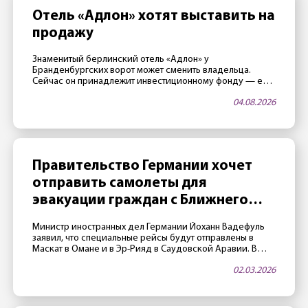
Отель «Адлон» хотят выставить на
продажу
Знаменитый берлинский отель «Адлон» у
Бранденбургских ворот может сменить владельца.
Сейчас он принадлежит инвестиционному фонду — его
члены считают, что стали слишком старыми, и поэтому
04.08.2026
хотят продать отель. Не последнюю роль играет и
благоприятная ситуация на рынке недвижимости.
Владельцы «достигли возраста» Отелем владеет
закрытый фонд Fundus-Fund 31. По данным издания
Immobilien Zeitung, фонд, а значит […]
Правительство Германии хочет
отправить самолеты для
эвакуации граждан с Ближнего
Востока
Министр иностранных дел Германии Йоханн Вадефуль
заявил, что специальные рейсы будут отправлены в
Маскат в Омане и в Эр-Рияд в Саудовской Аравии. В
этих городах воздушное пространство пока открыто,
02.03.2026
авиакомпания Lufthansa в переговорах с МИД Германии
подтвердила, что есть возможность реализовать
подобные рейсы. Пострадавшим рекомендуется
зарегистрироваться на антикризисном портале ELEFAND