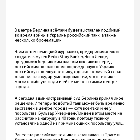
В центре Берлина всё-таки будет выставлен подбитый
во время войны в Украине российский танк, а также
несколько бронемашин.
Этим летом немецкий журналист, предприниматель и
создатель музея Berlin Story Bunker, Энно Ленце,
предложил берлинским властям выставить перед
российским посольством повреждённую в Украине
российскую военную технику, однако столичный сенат
отклонил заявку, аргументировав тем, что в технике
могли погибнуть люди и ей не место в самом центре
города.
А сегодня административный суд Берлина принял иное
решение. И теперь подбитый танк может быть временно
выставлен в центре города — хотя всё-таки и не у
посольства. Бульвар Унтер-ден-Линден в этом месте не
рассчитан на нагрузку в 40 тонн, поэтому технику
установят на одной из примыкающих к посольству улиц.
Ранее эта российская техника выставлялась в Праге и