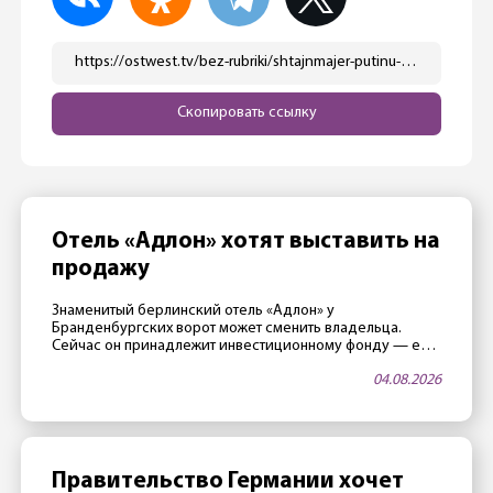
https://ostwest.tv/bez-rubriki/shtajnmajer-putinu-nemedlenno-snimite-petlju-s-shei-ukrainy/
Скопировать ссылку
Отель «Адлон» хотят выставить на
продажу
Знаменитый берлинский отель «Адлон» у
Бранденбургских ворот может сменить владельца.
Сейчас он принадлежит инвестиционному фонду — его
члены считают, что стали слишком старыми, и поэтому
04.08.2026
хотят продать отель. Не последнюю роль играет и
благоприятная ситуация на рынке недвижимости.
Владельцы «достигли возраста» Отелем владеет
закрытый фонд Fundus-Fund 31. По данным издания
Immobilien Zeitung, фонд, а значит […]
Правительство Германии хочет