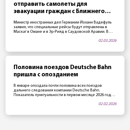
отправить самолеты для
эвакуации граждан с Ближнего
Востока
Министр иностранных дел Германии Йоханн Вадефуль
заявил, что специальные рейсы будут отправлены в
Маскат в Омане и в Эр-Рияд в Саудовской Аравии. В
этих городах воздушное пространство пока открыто,
02.03.2026
авиакомпания Lufthansa в переговорах с МИД Германии
подтвердила, что есть возможность реализовать
подобные рейсы. Пострадавшим рекомендуется
зарегистрироваться на антикризисном портале ELEFAND
Министерства иностранных дел. Ранее глава […]
Половина поездов Deutsche Bahn
пришла с опозданием
В январе опоздала почти половина всех поездов
дальнего следования компании Deutsche Bahn.
Показатель пунктуальности в первом месяце 2026 года
составил 52,1% — это почти исторический антирекорд.
02.02.2026
При этом в DB «пунктуальным» считается поезд, который
опоздал меньше, чем на 6 минут. Рекорд за рекордом
Причиной столь низких показателей стала суровая зима:
«январь выдался самым снежным в […]