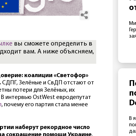
не
о
«д
с
От
Ми
фо
э
Ге
да
г
за
Ze
ре
ылке
вы сможете определить в
Б
Ма
дходит вам. А ниже объясняем,
в 
В
эт
пр
от
оверие: коалиции «Светофор»
Lu
П
.
СДПГ, Зелёные и СвДП отстают от
МИ
етны потери для Зелёных, их
п
по
%. В интервью OstWest евродепутат
во
D
л
, почему его партия стала менее
по
п
По
В 
ре
о
по
за
ртии наберут рекордное число
да
ан
 за сокращение помощи Украине
.