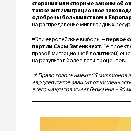
сгорания или спорные законы об о
также антимиграционное законод
одобрены большинством в Европа
на распределение миллиардных ресур
◾️Эти европейские выборы –
первое с
партии Сары Вагенкнехт
. Ее проект
правой миграционной политикой) еще 
на результат более пяти процентов.
📌
Право голоса имеют 65 миллионов ж
евродепутатов зависит от численност
всего мандатов имеет Германия – 96 ме