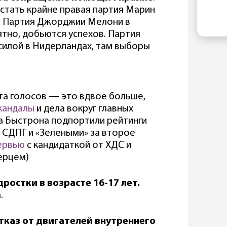
ко
EL
стать крайне правая партия Марин
По
ин
. Партия Джорджии Мелони в
в 
гл
ятно, добьются успехов. Партия
со
по
 силой в Нидерландах, там выборы
ан
«п
по
ме
нта голосов — это вдвое больше,
Ре
кандалы
и дела вокруг главных
Пр
по
а Быстрона подпортили рейтинги
зи
с СДПГ и «Зелеными» за второе
са
ервью
с кандидаткой от ХДС и
ерцем)
ростки в возрасте 16-17 лет.
.
тказ от двигателей внутреннего