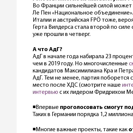
Во Франции сильнейшей силой может 
Ле Пен «Национальное объединение»
Италии и австрийская FPÖ тоже, веро
Герта Вилдерса стала второй по силе
уже прошли в четверг.
А что АдГ?
АдГ в начале года набирала 23 проце
чем в 2019 году. Но многочисленные
с
кандидатов Максимилиана Кра и Петр
АдГ. Тем не менее, партия поборется 
место после ХДС (смотрите наше
инт
интервью
с их лидером Фридрихом М
◾️Впервые
проголосовать смогут под
Таких в Германии порядка 1,2 миллиона
◾️Многие важные проекты, такие как
о