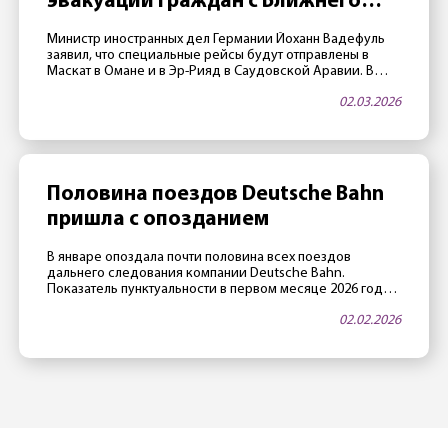
эвакуации граждан с Ближнего
Востока
Министр иностранных дел Германии Йоханн Вадефуль
заявил, что специальные рейсы будут отправлены в
Маскат в Омане и в Эр-Рияд в Саудовской Аравии. В
этих городах воздушное пространство пока открыто,
02.03.2026
авиакомпания Lufthansa в переговорах с МИД Германии
подтвердила, что есть возможность реализовать
подобные рейсы. Пострадавшим рекомендуется
зарегистрироваться на антикризисном портале ELEFAND
Министерства иностранных дел. Ранее глава […]
Половина поездов Deutsche Bahn
пришла с опозданием
В январе опоздала почти половина всех поездов
дальнего следования компании Deutsche Bahn.
Показатель пунктуальности в первом месяце 2026 года
составил 52,1% — это почти исторический антирекорд.
02.02.2026
При этом в DB «пунктуальным» считается поезд, который
опоздал меньше, чем на 6 минут. Рекорд за рекордом
Причиной столь низких показателей стала суровая зима:
«январь выдался самым снежным в […]