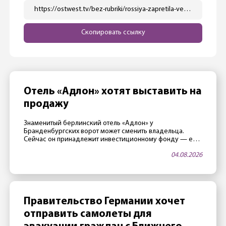
https://ostwest.tv/bez-rubriki/rossiya-zapretila-vezd-rukovodstvu-nemeckoj-razvedki/
Скопировать ссылку
Отель «Адлон» хотят выставить на
продажу
Знаменитый берлинский отель «Адлон» у
Бранденбургских ворот может сменить владельца.
Сейчас он принадлежит инвестиционному фонду — его
члены считают, что стали слишком старыми, и поэтому
04.08.2026
хотят продать отель. Не последнюю роль играет и
благоприятная ситуация на рынке недвижимости.
Владельцы «достигли возраста» Отелем владеет
закрытый фонд Fundus-Fund 31. По данным издания
Immobilien Zeitung, фонд, а значит […]
Правительство Германии хочет
отправить самолеты для