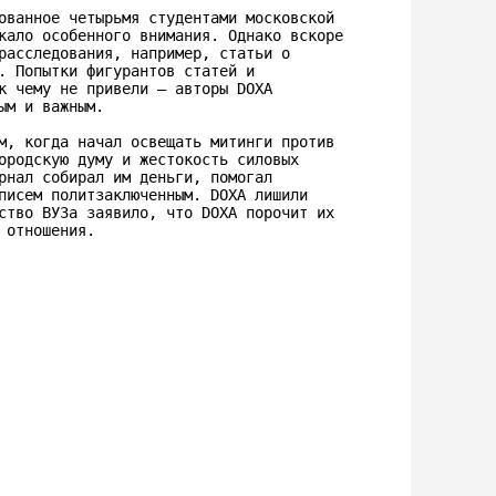
ованное четырьмя студентами московской 
кало особенного внимания. Однако вскоре 
расследования, например, статьи о 
. Попытки фигурантов статей и 
к чему не привели — авторы DOXA 
м и важным.

м, когда начал освещать митинги против 
ородскую думу и жестокость силовых 
рнал собирал им деньги, помогал 
писем политзаключенным. DOXA лишили 
ство ВУЗа заявило, что DOXA порочит их 
 отношения. 