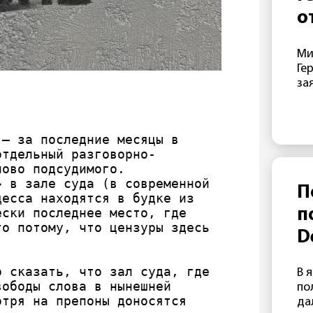
не
о
«д
с
От
Ми
фо
э
Ге
да
г
за
Ze
ре
Б
Ма
в 
В
— за последние месяцы в 
эт
отдельный разговорно-
пр
ово подсудимого. 
от
 в зале суда (в современной 
Lu
П
есса находятся в будке из 
МИ
ски последнее место, где 
п
по
о потому, что цензуры здесь 
во
D
по
п
По
 сказать, что зал суда, где 
В 
ре
о
ободы слова в нынешней 
по
за
тря на препоны доносятся 
да
ан