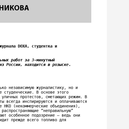
ТНИКОВА
журнала DOXA, студентка и 
ьных работ за 3-минутный 
из России, находится в розыске
.
ько независимую журналистику, но и 
е студенческие. В основе этого 
 уличных протестов, сметающих режим. В 
ты всегда инспирируются и оплачиваются 
е НКО (некоммерческие объединения), 
 распространяющие “неправильную” 
ают особенное подозрение — ведь они 
идит прежде всего топливо для 