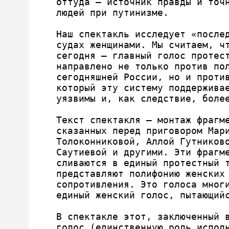
оттуда – источник правды и точн
людей при путинизме.

Наш спектакль исследует «послед
судах женщинами. Мы считаем, чт
сегодня – главный голос протест
направлено не только против пол
сегодняшней России, но и против
который эту систему поддерживае
уязвимы и, как следствие, более
Текст спектакля – монтаж фрагме
сказанных перед приговором Мари
Толоконниковой, Аллой Гутниково
Саутиевой и другими. Эти фрагме
сливаются в единый протестный т
представляют полифонию женских 
сопротивления. Это голоса многи
единый женский голос, пытающийс
В спектакле этот, заключенный в
голос (единственную роль исполн