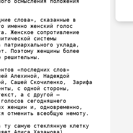
ого осмысления положения 
ко
EL
По
ин
в 
гл
ние слова», сказанные в 
со
о именно женский голос 
по
а. Женское сопротивление 
ан
итической системы 
«п
 патриархального уклада, 
по
т. Поэтому женщины более 
ме
 решительны.

Ре
Пр
нтов «последних слов» 
по
ей Алехиной, Надеждой 
зи
й, Сашей Скочиленко,  Зарифа 
са
нты, с одной стороны, 
екст, а с другой – 
голосов сегодняшнего 
х женщин и, одновременно, 
я отменить всеобщую немоту.

 ту самую стеклянную клетку 
яет Алиса Хазанова) 