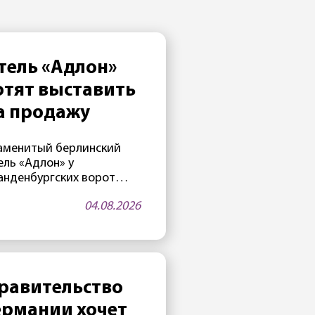
тель «Адлон»
отят выставить
а продажу
аменитый берлинский
ель «Адлон» у
анденбургских ворот
жет сменить владельца.
04.08.2026
йчас он принадлежит
вестиционному фонду —
о члены считают, что
али слишком старыми, и
этому хотят продать
ель. Не последнюю роль
равительство
рает и благоприятная
ермании хочет
туация на рынке