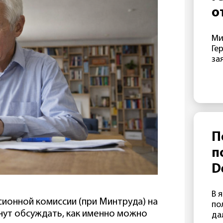
не
о
«д
с
От
Ми
фо
э
Ге
да
г
за
Ze
ре
Б
Ма
в 
В
эт
пр
от
Lu
П
МИ
п
по
во
D
по
п
По
В 
ре
о
сионной комиссии (при Минтруда) на
по
за
нут обсуждать, как именно можно
да
ан