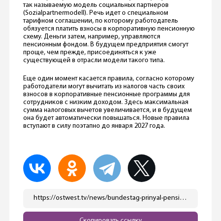
так называемую модель социальных партнеров
(Sozialpartnermodell). Речь идет о специальном
тарифном соглашении, по которому работодатель
обязуется платить взносы в корпоративную пенсионную
схему. Деньги затем, например, управляются
пенсионным фондом. В будущем предприятия смогут
проще, чем прежде, присоединяться к уже
существующей в отрасли модели такого типа.
Еще один момент касается правила, согласно которому
работодатели могут вычитать из налогов часть своих
взносов в корпоративные пенсионные программы для
сотрудников с низким доходом. Здесь максимальная
сумма налоговых вычетов увеличивается, и в будущем
она будет автоматически повышаться. Новые правила
вступают в силу поэтапно до января 2027 года.
https://ostwest.tv/news/bundestag-prinyal-pensionnyj-paket-chto-izmenitsya-dlya-millionov-zhitelej-germanii/
Скопировать ссылку