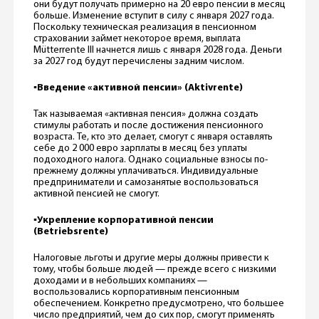
они будут получать примерно на 20 евро пенсии в месяц
больше. Изменение вступит в силу с января 2027 года.
Поскольку техническая реализация в пенсионном
страховании займет некоторое время, выплата
Mütterrente III начнется лишь с января 2028 года. Деньги
за 2027 год будут перечислены задним числом.
▪️
Введение «активной пенсии» (Aktivrente)
Так называемая «активная пенсия» должна создать
стимулы работать и после достижения пенсионного
возраста. Те, кто это делает, смогут с января оставлять
себе до 2 000 евро зарплаты в месяц без уплаты
подоходного налога. Однако социальные взносы по-
прежнему должны уплачиваться. Индивидуальные
предприниматели и самозанятые воспользоваться
активной пенсией не смогут.
▪️
Укрепление корпоративной пенсии
(Betriebsrente)
Налоговые льготы и другие меры должны привести к
тому, чтобы больше людей — прежде всего с низкими
доходами и в небольших компаниях —
воспользовались корпоративным пенсионным
обеспечением. Конкретно предусмотрено, что большее
число предприятий, чем до сих пор, смогут применять