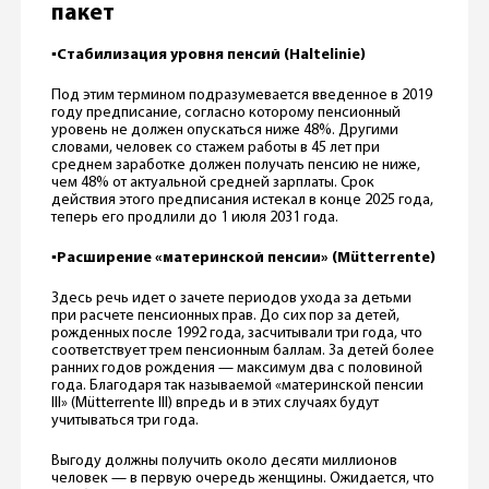
пакет
▪️
Стабилизация уровня пенсий (Haltelinie)
Под этим термином подразумевается введенное в 2019
году предписание, согласно которому пенсионный
уровень не должен опускаться ниже 48%. Другими
словами, человек со стажем работы в 45 лет при
среднем заработке должен получать пенсию не ниже,
чем 48% от актуальной средней зарплаты. Срок
действия этого предписания истекал в конце 2025 года,
теперь его продлили до 1 июля 2031 года.
▪️
Расширение «материнской пенсии» (Mütterrente)
Здесь речь идет о зачете периодов ухода за детьми
при расчете пенсионных прав. До сих пор за детей,
рожденных после 1992 года, засчитывали три года, что
соответствует трем пенсионным баллам. За детей более
ранних годов рождения — максимум два с половиной
года. Благодаря так называемой «материнской пенсии
III» (Mütterrente III) впредь и в этих случаях будут
учитываться три года.
Выгоду должны получить около десяти миллионов
человек — в первую очередь женщины. Ожидается, что