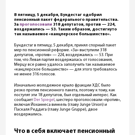
В пятницу, 5 декабря, Бундестаг одобрил
пенсионный пакет федерального правительства.
За
проголосовали
318 депутатов, против — 224,
воздержались — 53. Таким образом, достигнуто
так называемое «канцлерское большинство».
Бундестаг в пятницу, 5 декабря, принял спорный пакет
мер по пенсионной реформе. «За» выступили 318
депутатов, «против» — 224, воздержались — 53. При
том, что Левая партия воздержалась от голосования,
Мерцу все равно удалось заполучить так называемое
«канцлерское большинство» — для этого требовалось
не менее 316 голосов.
Изначально молодежное крыло фракции ХДС было
резко против пенсионного пакета, поэтому к тому, как
поступят эти 18 депутатов, был отдельный интерес. Как
сообщает
Der Spiegel
, шестеро проголосовали «против»,
включая Йоханнеса винкель (главу Junge Union) и
Паскаля Реддига (главу
Junge Gruppe), двое
воздержались.
Что в себя включает пенсионный