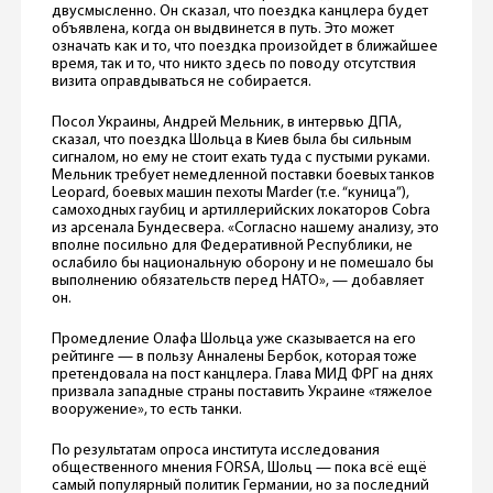
двусмысленно. Он сказал, что поездка канцлера будет
объявлена, когда он выдвинется в путь. Это может
означать как и то, что поездка произойдет в ближайшее
время, так и то, что никто здесь по поводу отсутствия
визита оправдываться не собирается.
Посол Украины, Андрей Мельник, в интервью ДПА,
сказал, что поездка Шольца в Киев была бы сильным
сигналом, но ему не стоит ехать туда с пустыми руками.
Мельник требует немедленной поставки боевых танков
Leopard, боевых машин пехоты Marder (т.е. “куница”),
самоходных гаубиц и артиллерийских локаторов Cobra
из арсенала Бундесвера. «Согласно нашему анализу, это
вполне посильно для Федеративной Республики, не
ослабило бы национальную оборону и не помешало бы
выполнению обязательств перед НАТО», — добавляет
он.
Промедление Олафа Шольца уже сказывается на его
рейтинге — в пользу Анналены Бербок, которая тоже
претендовала на пост канцлера. Глава МИД ФРГ на днях
призвала западные страны поставить Украине «тяжелое
вооружение», то есть танки.
По результатам опроса института исследования
общественного мнения FORSA, Шольц — пока всё ещё
самый популярный политик Германии, но за последний