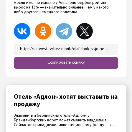
месяц именно именно у Анналены Бербок рейтинг
вырос на 13% — значительно сильнее, чем у какого
либо другого немецкого политика.
https://ostwest.tv/bez-rubriki/olaf-sholc-vsjo-ne-edet-v-ukrainu-i-nachinaet-teryat-populyarnost-v-germanii/
Скопировать ссылку
Отель «Адлон» хотят выставить на
продажу
Знаменитый берлинский отель «Адлон» у
Бранденбургских ворот может сменить владельца.
Сейчас он принадлежит инвестиционному фонду — его
члены считают, что стали слишком старыми, и поэтому