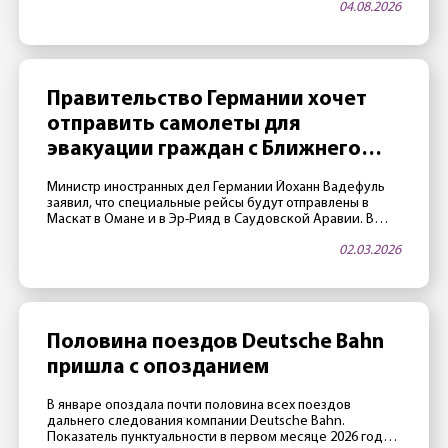
04.08.2026
хотят продать отель. Не последнюю роль играет и
благоприятная ситуация на рынке недвижимости.
Владельцы «достигли возраста» Отелем владеет
закрытый фонд Fundus-Fund 31. По данным издания
Immobilien Zeitung, фонд, а значит […]
Правительство Германии хочет
отправить самолеты для
эвакуации граждан с Ближнего
Востока
Министр иностранных дел Германии Йоханн Вадефуль
заявил, что специальные рейсы будут отправлены в
Маскат в Омане и в Эр-Рияд в Саудовской Аравии. В
этих городах воздушное пространство пока открыто,
02.03.2026
авиакомпания Lufthansa в переговорах с МИД Германии
подтвердила, что есть возможность реализовать
подобные рейсы. Пострадавшим рекомендуется
зарегистрироваться на антикризисном портале ELEFAND
Министерства иностранных дел. Ранее глава […]
Половина поездов Deutsche Bahn
пришла с опозданием
В январе опоздала почти половина всех поездов
дальнего следования компании Deutsche Bahn.
Показатель пунктуальности в первом месяце 2026 года