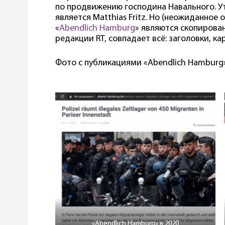
по продвижению господина Навального. У
является Matthias Fritz. Но (неожиданное
«
Abendlich Hamburg
» являются скопиров
редакции RT, совпадает всё: заголовки, к
Фото с публикациями «Abendlich Hamburg»
«Abendlich Hamburg» в 2020