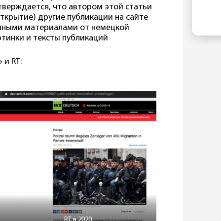
ко
EL
тверждается, что автором этой статьи
По
ин
 открытие) другие публикации на сайте
в 
гл
анными материалами от немецкой
со
артинки и тексты публикаций
по
ан
 и RT:
«п
по
ме
Ре
Пр
по
зи
са
RT в 2020