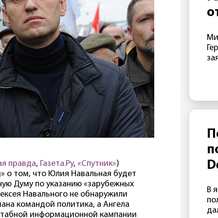
не
о
«д
с
От
Ми
фо
э
Ге
да
г
за
Ze
ре
Б
Ма
в 
В
эт
пр
от
Lu
П
МИ
п
по
во
ая правда
,
Газета.Ру
,
«Спутник»
)
D
по
g
» о том, что Юлия Навальная будет
п
По
ную Думу по указанию «зарубежных
В 
ре
Алексея Навального не обнаружили
о
по
за
ана командой политика, а Ангела
да
ан
штабной информационной кампании