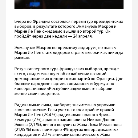
Вчера во Франции состоялся первый тур президентских
выборов, в результате которого Эммануэль Макрон и
Марин Ле Пен ожидаемо вышли во второй тур. Он
пройдёт через две недели — 24 апреля.
Эммануэль Макрон по-прежнему лидирует, но шансы
Марин Ле Пен стать лидером страны высоки как никогда
раньше.
Результат первого тура французских выборов, прежде
всего, свидетельствует об ослаблении позиций
демократических центристских партий во Франции. Две
бывшие народные партии, социалисты и буржуазно-
консервативные «Республиканцы» вместе набрали
менее семи процентов.
Радикальные силы, наоборот, значительно упрочили
свое положение. Если учесть голоса крайне правой
Марин Ле Пен (23,4 %), радикально правого Эрика
Земмура (7 %), правого националиста Николя Дюпон-
Эньяна (2,1 %), левого популиста Жана-Люка Меланшона
(21,95 %) плюс примерно 4% других леворадикальных
кандидатов и 2,3 % антикапиталистического Жана