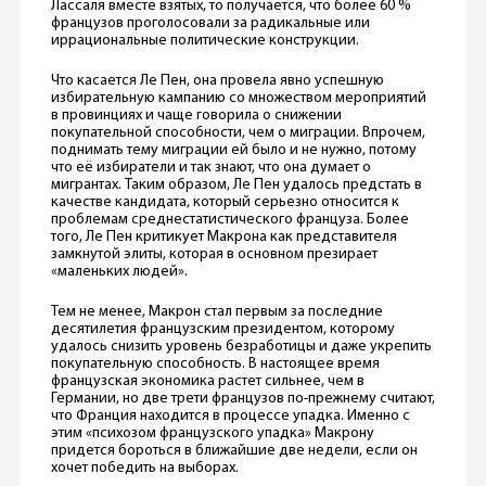
Лассаля вместе взятых, то получается, что более 60 %
французов проголосовали за радикальные или
иррациональные политические конструкции.
Что касается Ле Пен, она провела явно успешную
избирательную кампанию со множеством мероприятий
в провинциях и чаще говорила о снижении
покупательной способности, чем о миграции. Впрочем,
поднимать тему миграции ей было и не нужно, потому
что её избиратели и так знают, что она думает о
мигрантах. Таким образом, Ле Пен удалось предстать в
качестве кандидата, который серьезно относится к
проблемам среднестатистического француза. Более
того, Ле Пен критикует Макрона как представителя
замкнутой элиты, которая в основном презирает
«маленьких людей».
Тем не менее, Макрон стал первым за последние
десятилетия французским президентом, которому
удалось снизить уровень безработицы и даже укрепить
покупательную способность. В настоящее время
французская экономика растет сильнее, чем в
Германии, но две трети французов по-прежнему считают,
что Франция находится в процессе упадка. Именно с
этим «психозом французского упадка» Макрону
придется бороться в ближайшие две недели, если он
хочет победить на выборах.