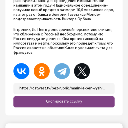
разведчики. Плюс для проведения избирательной
кампании в этом году «Национальное объединение»
получило новый кредит в размере 10,6 миллионов евро,
на этот раз от банка в Венгрии. Газета «Le Monde»
подозревает причастность Виктора Орбана.
В-третьих, Ле Пен в долгосрочной перспективе считает,
что сближение с Россией необходимо, потому что
Россия никуда не денется. Она против санкций на
импорт газа и нефти, поскольку это приведет к тому, что
Россия окажется в объятиях Китая и увеличит счета для
французов.
https://ostwest.tv/bez-rubriki/marin-le-pen-vyshla-vo-vtoroj-tur-vyborov-prezidenta-francii/
Скопировать ссылку