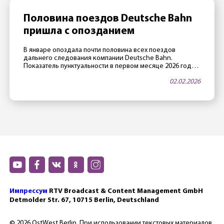
Министерства иностранных дел. Ранее глава […]
Половина поездов Deutsche Bahn
пришла с опозданием
В январе опоздала почти половина всех поездов
дальнего следования компании Deutsche Bahn.
Показатель пунктуальности в первом месяце 2026 года
составил 52,1% — это почти исторический антирекорд.
02.02.2026
При этом в DB «пунктуальным» считается поезд, который
опоздал меньше, чем на 6 минут. Рекорд за рекордом
Причиной столь низких показателей стала суровая зима:
«январь выдался самым снежным в […]
Импрессум
RTV Broadcast & Content Management GmbH
Detmolder Str. 67, 10715 Berlin, Deutschland
© 2026 OstWest Berlin. При использовании текстовых материалов