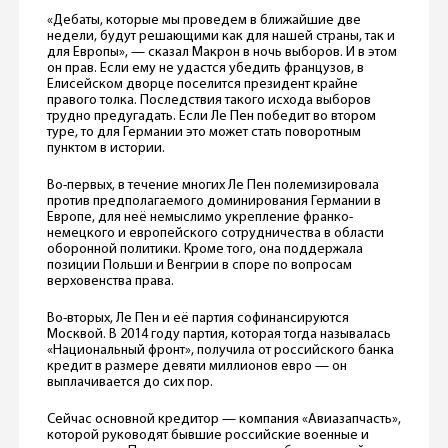
«Дебаты, которые мы проведем в ближайшие две
недели, будут решающими как для нашей страны, так и
для Европы», — сказал Макрон в ночь выборов. И в этом
он прав. Если ему не удастся убедить французов, в
Елисейском дворце поселится президент крайне
правого толка. Последствия такого исхода выборов
трудно предугадать. Если Ле Пен победит во втором
туре, то для Германии это может стать поворотным
пунктом в истории.
Во-первых, в течение многих Ле Пен полемизировала
против предполагаемого доминирования Германии в
Европе, для неё немыслимо укрепление франко-
немецкого и европейского сотрудничества в области
оборонной политики. Кроме того, она поддержала
позиции Польши и Венгрии в споре по вопросам
верховенства права.
Во-вторых, Ле Пен и её партия софинансируются
Москвой. В 2014 году партия, которая тогда называлась
«Национальный фронт», получила от российского банка
кредит в размере девяти миллионов евро — он
выплачивается до сих пор.
Сейчас основной кредитор — компания «Авиазапчасть»,
которой руководят бывшие российские военные и