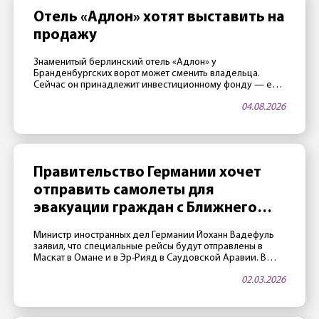
Отель «Адлон» хотят выставить на
продажу
Знаменитый берлинский отель «Адлон» у
Бранденбургских ворот может сменить владельца.
Сейчас он принадлежит инвестиционному фонду — его
члены считают, что стали слишком старыми, и поэтому
04.08.2026
хотят продать отель. Не последнюю роль играет и
благоприятная ситуация на рынке недвижимости.
Владельцы «достигли возраста» Отелем владеет
закрытый фонд Fundus-Fund 31. По данным издания
Immobilien Zeitung, фонд, а значит […]
Правительство Германии хочет
отправить самолеты для
эвакуации граждан с Ближнего
Востока
Министр иностранных дел Германии Йоханн Вадефуль
заявил, что специальные рейсы будут отправлены в
Маскат в Омане и в Эр-Рияд в Саудовской Аравии. В
этих городах воздушное пространство пока открыто,
02.03.2026
авиакомпания Lufthansa в переговорах с МИД Германии
подтвердила, что есть возможность реализовать
подобные рейсы. Пострадавшим рекомендуется
зарегистрироваться на антикризисном портале ELEFAND