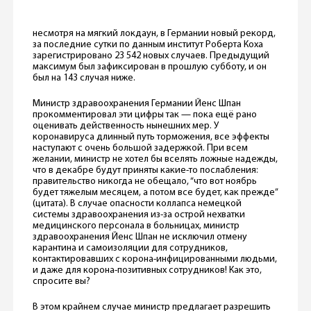
несмотря на мягкий локдаун, в Германии новый рекорд,
за последние сутки по данным институт Роберта Коха
зарегистрировано 23 542 новых случаев. Предыдущий
максимум был зафиксирован в прошлую субботу, и он
был на 143 случая ниже.
Министр здравоохранения Германии Йенс Шпан
прокомментировал эти цифры так — пока ещё рано
оценивать действенность нынешних мер. У
коронавируса длинный путь торможения, все эффекты
наступают с очень большой задержкой. При всем
желании, министр не хотел бы вселять ложные надежды,
что в декабре будут приняты какие-то послабления:
правительство никогда не обещало, “что вот ноябрь
будет тяжелым месяцем, а потом все будет, как прежде”
(цитата). В случае опасности коллапса немецкой
системы здравоохранения из-за острой нехватки
медицинского персонала в больницах, министр
здравоохранения Йенс Шпан не исключил отмену
карантина и самоизоляции для сотрудников,
контактировавших с корона-инфицированными людьми,
и даже для корона-позитивных сотрудников! Как это,
спросите вы?
В этом крайнем случае министр предлагает разрешить