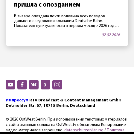
пришла с опозданием
В январе опоздала почти половина всех поездов
дальнего следования компании Deutsche Bahn.
Показатель пунктуальности в первом месяце 2026 года
составил 52,1% — это почти исторический антирекорд.
02.02.2026
При этом в DB «пунктуальным» считается поезд, который
опоздал меньше, чем на 6 минут. Рекорд за рекордом
Причиной столь низких показателей стала суровая зима:
«январь выдался самым снежным в […]
Импрессум
RTV Broadcast & Content Management GmbH
Detmolder Str. 67, 10715 Berlin, Deutschland
© 2026 OstWest Berlin. При использовании текстовых материалов
с сайта активная ссылка на OstWest.tv обязательна Копирование
видео материалов запрещено.
datenschutzerklärung
/
Политика