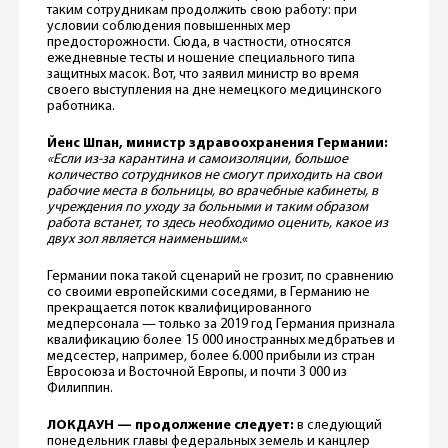
таким сотрудникам продолжить свою работу: при
условии соблюдения повышенных мер
предосторожности. Сюда, в частности, относятся
ежедневные тесты и ношение специального типа
защитных масок. Вот, что заявил министр во время
своего выступления на дне немецкого медицинского
работника.
Йенс Шпан, министр здравоохранения Германии:
«Если из-за карантина и самоизоляции, большое
количество сотрудников не смогут приходить на свои
рабочие места в больницы, во врачебные кабинеты, в
учреждения по уходу за больными и таким образом
работа встанет, то здесь необходимо оценить, какое из
двух зол является наименьшим.
«
Германии пока такой сценарий не грозит, по сравнению
со своими европейскими соседями, в Германию не
прекращается поток квалифицированного
медперсонала — только за 2019 год Германия признала
квалификацию более 15 000 иностранных медбратьев и
медсестер, например, более 6.000 прибыли из стран
Евросоюза и Восточной Европы, и почти 3 000 из
Филиппин.
ЛОКДАУН — продолжение следует:
в следующий
понедельник главы федеральных земель и канцлер