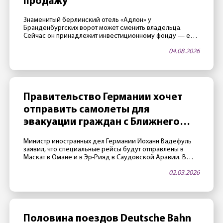
продажу
Знаменитый берлинский отель «Адлон» у
Бранденбургских ворот может сменить владельца.
Сейчас он принадлежит инвестиционному фонду — его
члены считают, что стали слишком старыми, и поэтому
04.08.2026
хотят продать отель. Не последнюю роль играет и
благоприятная ситуация на рынке недвижимости.
Владельцы «достигли возраста» Отелем владеет
закрытый фонд Fundus-Fund 31. По данным издания
Immobilien Zeitung, фонд, а значит […]
Правительство Германии хочет
отправить самолеты для
эвакуации граждан с Ближнего
Востока
Министр иностранных дел Германии Йоханн Вадефуль
заявил, что специальные рейсы будут отправлены в
Маскат в Омане и в Эр-Рияд в Саудовской Аравии. В
этих городах воздушное пространство пока открыто,
02.03.2026
авиакомпания Lufthansa в переговорах с МИД Германии
подтвердила, что есть возможность реализовать
подобные рейсы. Пострадавшим рекомендуется
зарегистрироваться на антикризисном портале ELEFAND
Министерства иностранных дел. Ранее глава […]
Половина поездов Deutsche Bahn