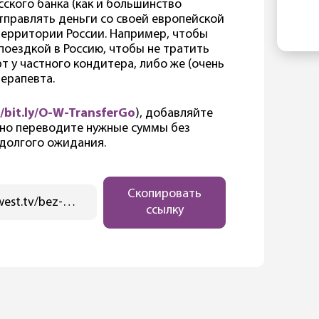
ко
сского банка (как и большинство
EL
По
отправлять деньги со своей европейской
ин
в 
территории России. Например, чтобы
гл
со
поездкой в Россию, чтобы не тратить
по
т у частного кондитера, либо же (очень
ан
терапевта.
«п
по
//bit.ly/O-W-TransferGo
), добавляйте
ме
дно переводите нужные суммы без
Ре
 долгого ожидания.
Пр
по
зи
Скопировать
са
https://ostwest.tv/bez-rubriki/kak-podruzhit-svoju-russkuju-i-nemeckuju-kartu/
ссылку