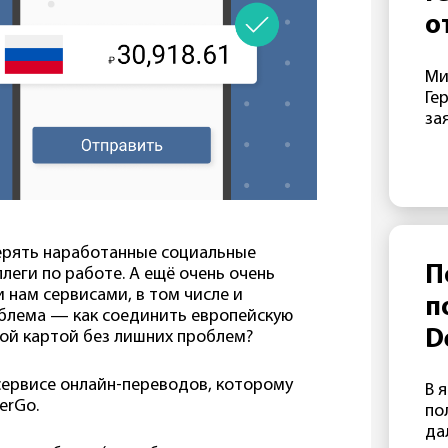
не
о
«д
с
От
Ми
фо
э
Ге
да
г
за
Ze
ре
Б
Ма
в 
В
эт
пр
от
 терять наработанные социальные
Lu
П
леги по работе. А ещё очень очень
МИ
 нам сервисами, в том числе и
п
по
облема — как соединить европейскую
во
D
кой картой без лишних проблем?
по
п
По
 сервисе онлайн-переводов, которому
В 
ре
о
erGo.
по
за
да
ан