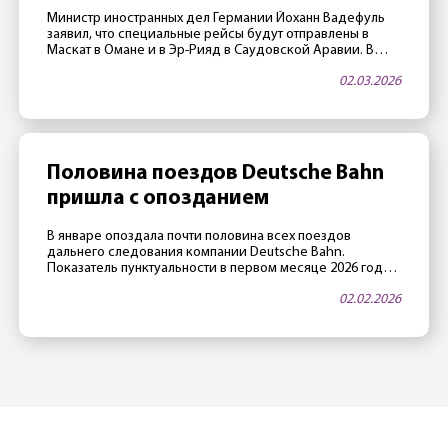
Востока
Министр иностранных дел Германии Йоханн Вадефуль
заявил, что специальные рейсы будут отправлены в
Маскат в Омане и в Эр-Рияд в Саудовской Аравии. В
этих городах воздушное пространство пока открыто,
02.03.2026
авиакомпания Lufthansa в переговорах с МИД Германии
подтвердила, что есть возможность реализовать
подобные рейсы. Пострадавшим рекомендуется
зарегистрироваться на антикризисном портале ELEFAND
Министерства иностранных дел. Ранее глава […]
Половина поездов Deutsche Bahn
пришла с опозданием
В январе опоздала почти половина всех поездов
дальнего следования компании Deutsche Bahn.
Показатель пунктуальности в первом месяце 2026 года
составил 52,1% — это почти исторический антирекорд.
02.02.2026
При этом в DB «пунктуальным» считается поезд, который
опоздал меньше, чем на 6 минут. Рекорд за рекордом
Причиной столь низких показателей стала суровая зима:
«январь выдался самым снежным в […]