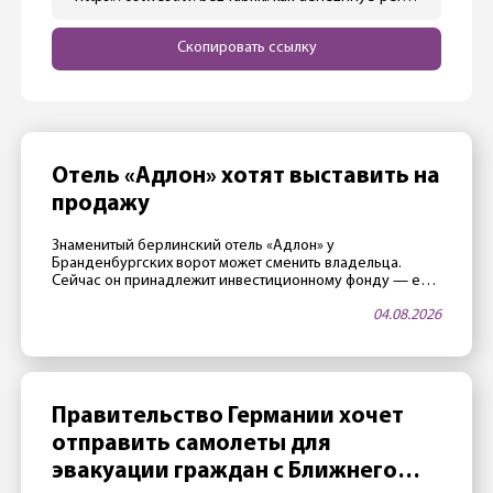
Скопировать ссылку
Отель «Адлон» хотят выставить на
продажу
Знаменитый берлинский отель «Адлон» у
Бранденбургских ворот может сменить владельца.
Сейчас он принадлежит инвестиционному фонду — его
члены считают, что стали слишком старыми, и поэтому
04.08.2026
хотят продать отель. Не последнюю роль играет и
благоприятная ситуация на рынке недвижимости.
Владельцы «достигли возраста» Отелем владеет
закрытый фонд Fundus-Fund 31. По данным издания
Immobilien Zeitung, фонд, а значит […]
Правительство Германии хочет
отправить самолеты для
эвакуации граждан с Ближнего