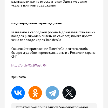
разных языках и на русском тоже). Здесь же важно
указать причины содержания.
⠀
▪️подтверждение перевода денег
заявление в свободной форме + доказательства ваших
поездок (например билеты на самолёт) или же просто
чек о переводе через TransferGo
Скачивайте приложение TransferGo для того, чтобы
быстро и удобно переводить деньги в Россию и страны
СНГ.
http://bit.ly/OstWest_04
#реклама
https://ostwest.tv/bez-rubriki/kak-denezhnye-perevody-mogut-povliyat-na-nashi-nalogi/