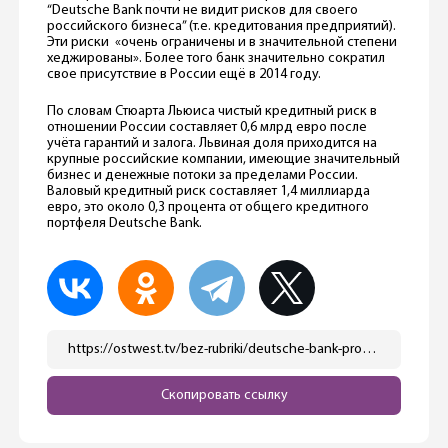
“Deutsche Bank почти не видит рисков для своего
российского бизнеса” (т.е. кредитования предприятий).
Эти риски «очень ограничены и в значительной степени
хеджированы». Более того банк значительно сократил
свое присутствие в России ещё в 2014 году.
По словам Стюарта Льюиса чистый кредитный риск в
отношении России составляет 0,6 млрд евро после
учёта гарантий и залога. Львиная доля приходится на
крупные российские компании, имеющие значительный
бизнес и денежные потоки за пределами России.
Валовый кредитный риск составляет 1,4 миллиарда
евро, это около 0,3 процента от общего кредитного
портфеля Deutsche Bank.
https://ostwest.tv/bez-rubriki/deutsche-bank-prodolzhit-rabotat-v-rossii-pri-etom-bank-zablokiroval-lichnye-scheta-svoih-rossijskih-klientov-v-germanii/
Скопировать ссылку