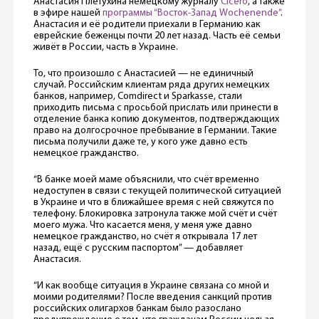
Анастасия Плетухина немецкому журналу
Cicero
, а также
в эфире нашей
программы “Восток-Запад Wochenende”
.
Анастасия и её родители приехали в Германию как
еврейские беженцы почти 20 лет назад. Часть её семьи
живёт в России, часть в Украине.
То, что произошло с Анастасией — не единичный
случай. Российским клиентам ряда других немецких
банков, например, Comdirect и Sparkasse, стали
приходить письма с просьбой прислать или принести в
отделение банка копию документов, подтверждающих
право на долгосрочное пребывание в Германии. Такие
письма получили даже те, у кого уже давно есть
немецкое гражданство.
“В банке моей маме объяснили, что счёт временно
недоступен в связи с текущей политической ситуацией
в Украине и что в ближайшее время с ней свяжутся по
телефону. Блокировка затронула также мой счёт и счёт
моего мужа. Что касается меня, у меня уже давно
немецкое гражданство, но счёт я открывала 17 лет
назад, ещё с русским паспортом” — добавляет
Анастасия.
“И как вообще ситуация в Украине связана со мной и
моими родителями? После введения санкций против
российских олигархов банкам было разослано