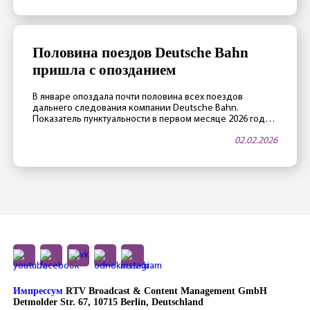
подтвердила, что есть возможность реализовать
подобные рейсы. Пострадавшим рекомендуется
зарегистрироваться на антикризисном портале ELEFAND
Министерства иностранных дел. Ранее глава […]
Половина поездов Deutsche Bahn
пришла с опозданием
В январе опоздала почти половина всех поездов
дальнего следования компании Deutsche Bahn.
Показатель пунктуальности в первом месяце 2026 года
составил 52,1% — это почти исторический антирекорд.
02.02.2026
При этом в DB «пунктуальным» считается поезд, который
опоздал меньше, чем на 6 минут. Рекорд за рекордом
Причиной столь низких показателей стала суровая зима:
«январь выдался самым снежным в […]
Импрессум
RTV Broadcast & Content Management GmbH
Detmolder Str. 67, 10715 Berlin, Deutschland