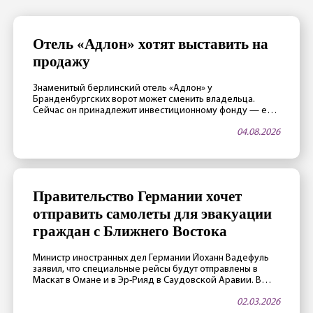
Отель «Адлон» хотят выставить на
продажу
Знаменитый берлинский отель «Адлон» у
Бранденбургских ворот может сменить владельца.
Сейчас он принадлежит инвестиционному фонду — его
члены считают, что стали слишком старыми, и поэтому
04.08.2026
хотят продать отель. Не последнюю роль играет и
благоприятная ситуация на рынке недвижимости.
Владельцы «достигли возраста» Отелем владеет
закрытый фонд Fundus-Fund 31. По данным издания
Immobilien Zeitung, фонд, а значит […]
Правительство Германии хочет
отправить самолеты для эвакуации
граждан с Ближнего Востока
Министр иностранных дел Германии Йоханн Вадефуль
заявил, что специальные рейсы будут отправлены в
Маскат в Омане и в Эр-Рияд в Саудовской Аравии. В
этих городах воздушное пространство пока открыто,
02.03.2026
авиакомпания Lufthansa в переговорах с МИД Германии