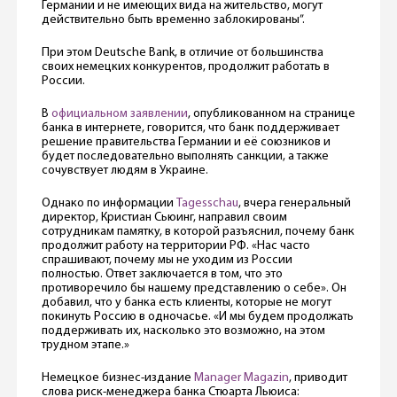
Германии и не имеющих вида на жительство, могут
действительно быть временно заблокированы”.
При этом Deutsche Bank, в отличие от большинства
своих немецких конкурентов, продолжит работать в
России.
В
официальном заявлении
, опубликованном на странице
банка в интернете, говорится, что банк поддерживает
решение правительства Германии и её союзников и
будет последовательно выполнять санкции, а также
сочувствует людям в Украине.
Однако по информации
Tagesschau
, вчера генеральный
директор, Кристиан Сьюинг, направил своим
сотрудникам памятку, в которой разъяснил, почему банк
продолжит работу на территории РФ. «Нас часто
спрашивают, почему мы не уходим из России
полностью. Ответ заключается в том, что это
противоречило бы нашему представлению о себе». Он
добавил, что у банка есть клиенты, которые не могут
покинуть Россию в одночасье. «И мы будем продолжать
поддерживать их, насколько это возможно, на этом
трудном этапе.»
Немецкое бизнес-издание
Manager Magazin
, приводит
слова риск-менеджера банка Стюарта Льюиса: