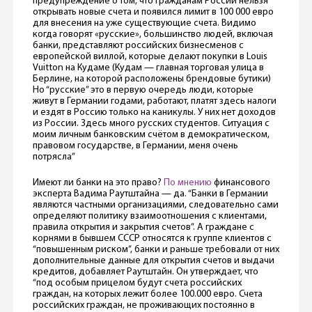
предупреждение о том, что гражданам России нельзя
открывать новые счета и появился лимит в 100 000 евро
для внесения на уже существующие счета. Видимо
когда говорят «русские», большинство людей, включая
банки, представляют российских бизнесменов с
европейской виллой, которые делают покупки в Louis
Vuitton на Кудаме (Кудам — главная торговая улица в
Берлине, на которой расположены брендовые бутики)
Но “русские” это в первую очередь люди, которые
живут в Германии годами, работают, платят здесь налоги
и ездят в Россию только на каникулы. У них нет доходов
из России. Здесь много русских студентов. Ситуация с
моим личным банковским счётом в демократическом,
правовом государстве, в Германии, меня очень
потрясла”
Имеют ли банки на это право?
По мнению
финансового
эксперта Вадима Раутштайна — да. “Банки в Германии
являются частными организациями, следовательно сами
определяют политику взаимоотношения с клиентами,
правила открытия и закрытия счетов”. А граждане с
корнями в бывшем СССР относятся к группе клиентов с
“повышенным риском”, банки и раньше требовали от них
дополнительные данные для открытия счетов и выдачи
кредитов, добавляет Раутштайн. Он утверждает, что
“под особым прицелом будут счета российских
граждан, на которых лежит более 100.000 евро. Счета
российских граждан, не проживающих постоянно в