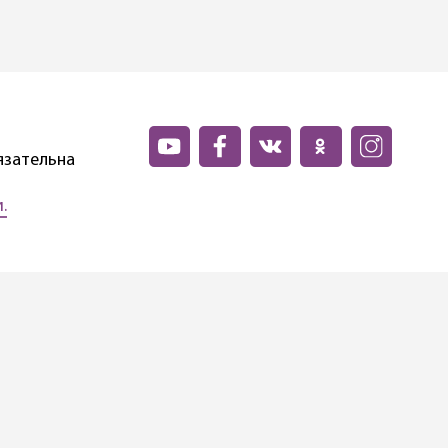
язательна
.