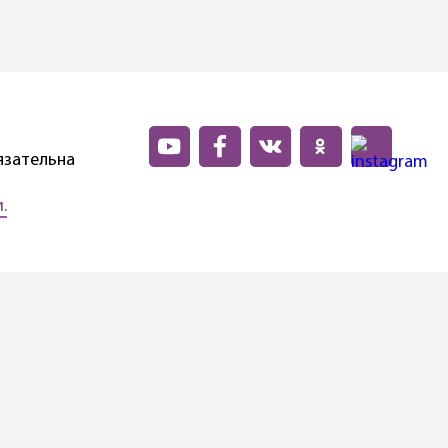
язательна
.