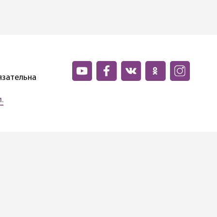
язательна
.