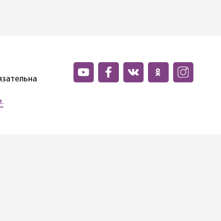
язательна
.