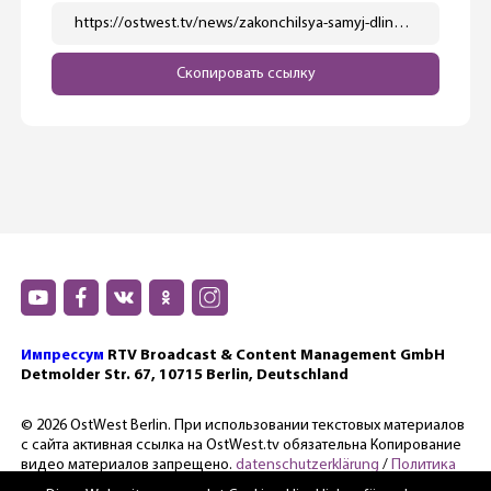
https://ostwest.tv/news/zakonchilsya-samyj-dlinnyj-blekaut-v-poslevoennoj-istorii-berlina/
Скопировать ссылку
Импрессум
RTV Broadcast & Content Management GmbH
Detmolder Str. 67, 10715 Berlin, Deutschland
© 2026 OstWest Berlin. При использовании текстовых материалов
с сайта активная ссылка на OstWest.tv обязательна Копирование
видео материалов запрещено.
datenschutzerklärung
/
Политика
конфиденциальности.