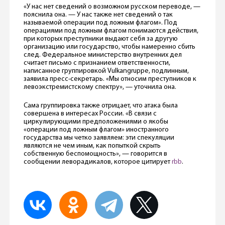
«У нас нет сведений о возможном русском переводе, —
пояснила она. — У нас также нет сведений о так
называемой операции под ложным флагом». Под
операциями под ложным флагом понимаются действия,
при которых преступники выдают себя за другую
организацию или государство, чтобы намеренно сбить
след. Федеральное министерство внутренних дел
считает письмо с признанием ответственности,
написанное группировкой Vulkangruppe, подлинным,
заявила пресс-секретарь. «Мы относим преступников к
левоэкстремистскому спектру», — уточнила она.
Сама группировка также отрицает, что атака была
совершена в интересах России. «В связи с
циркулирующими предположениями о якобы
«операции под ложным флагом» иностранного
государства мы четко заявляем: эти спекуляции
являются не чем иным, как попыткой скрыть
собственную беспомощность», — говорится в
сообщении леворадикалов, которое цитирует
rbb
.