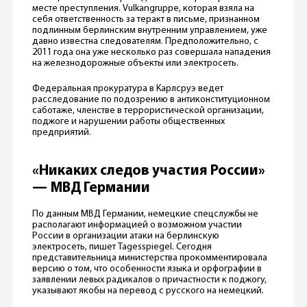
месте преступления. Vulkangruppe, которая взяла на
себя ответственность за теракт в письме, признанном
подлинным берлинским внутренним управлением, уже
давно известна следователям. Предположительно, с
2011 года она уже несколько раз совершала нападения
на железнодорожные объекты или электросеть.
Федеральная прокуратура в Карлсруэ ведет
расследование по подозрению в антиконституционном
саботаже, членстве в террористической организации,
поджоге и нарушении работы общественных
предприятий.
«Никаких следов участия России»
— МВД Германии
По данным МВД Германии, немецкие спецслужбы не
располагают информацией о возможном участии
России в организации атаки на берлинскую
электросеть, пишет Tagesspiegel. Сегодня
представительница министерства прокомментировала
версию о том, что особенности языка и орфографии в
заявлении левых радикалов о причастности к поджогу,
указывают якобы на перевод с русского на немецкий.