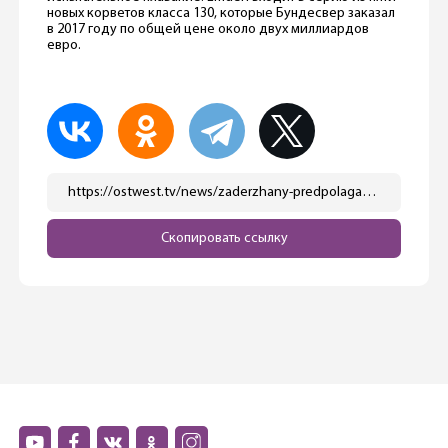
новых корветов класса 130, которые Бундесвер заказал
в 2017 году по общей цене около двух миллиардов
евро.
https://ostwest.tv/news/zaderzhany-predpolagaemye-diversanty-oni-pytalis-povredit-korabli-bundesvera/
Скопировать ссылку