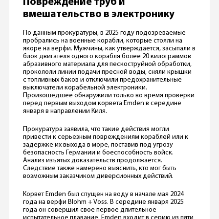
Повреждение труб и
вмешательство в электронику
По данным прокуратуры, в 2025 году подозреваемые
пробрались на военные корабли, которые стояли на
якоре на верфи. Мужчины, как утверждается, засыпали в
блок двигателя одного корабля более 20 килограммов
абразивного материала для пескоструйной обработки,
прокололи линии подачи пресной воды, сняли крышки
с топливных баков и отключили предохранительные
выключатели корабельной электроники.
Произошедшее обнаружили только во время проверки
перед первым выходом корвета Emden в середине
января в направлении Киля.
Прокуратура заявила, что такие действия могли
привести к серьезным повреждениям кораблей или к
задержке их выхода в море, поставив под угрозу
безопасность Германии и боеспособность войск.
Анализ изъятых доказательств продолжается.
Следствие также намерено выяснить, кто мог быть
возможным заказчиком диверсионных действий.
Корвет Emden был спущен на воду в начале мая 2024
года на верфи Blohm + Voss. В середине января 2025
года он совершил свое первое длительное
испытательное плавание. Emden входит в серию из пяти