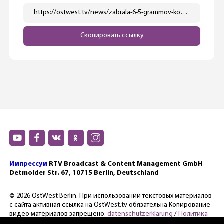
https://ostwest.tv/news/zabrala-6-5-grammov-kokaina-iz-sejfa-skandal-s-glavoj-otdela-rassledovanij-policii-berlina/
Скопировать ссылку
Импрессум
RTV Broadcast & Content Management GmbH
Detmolder Str. 67, 10715 Berlin, Deutschland
© 2026 OstWest Berlin. При использовании текстовых материалов
с сайта активная ссылка на OstWest.tv обязательна Копирование
видео материалов запрещено.
datenschutzerklärung
/
Политика
конфиденциальности.