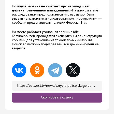
Полиция Берлина
не считает произошедшее
целенаправленным нападением.
«На данном этапе
расследования предполагается, что взрыв мог быть
вызван неправильным использованием пиротехники», —
сообщил представитель полиции Флориан Нат.
На месте работает уголовная полиция (die
Kriminalpolizei), проводятся экспертизы и реконструкция
событий для установления точной причины взрыва.
Поиск возможных подозреваемых в данный момент не
ведется.
https://ostwest.tv/news/vzryv-u-policejskogo-uchastka-v-berline-dvoe-postradavshih/
Скопировать ссылку