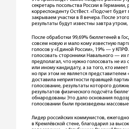
секретарь посольства России в Германии, 
корреспонденту ОстВест. «Подсчет будет 
закрываем участки в 8 вечера. После это
результаты будут известны завтра утром, 
После обработки 99,69% бюллетеней в Гос
совсем новую и мало кому известную парт
голосов у «Единой России», 19% — у КПРФ
голосовать сторонники Навального — их 
предполагал, что нужно голосовать не из
или иному кандидату, а за того, кто имее
но при этом не является представителем «
доставила неприятности правящей партии
голосование, результаты которого должн
результатов физического подсчёта бюллете
обнародованы Это дало основания подозр
голосовании были произведены массовы
Лидер российских коммунистов, ежегодно
в Кремлёвской стене, благодарил за высо