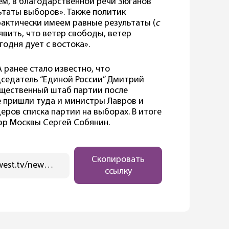
чем, в благодарственной речи Зюганов
ьтаты выборов». Также политик
фактически имеем равные результаты (
с
аявить, что ветер свободы, ветер
одня дует с востока».
 ранее стало известно, что
дседатель “Единой России” Дмитрий
бщественный штаб партии после
е пришли туда и министры Лавров и
еров списка партии на выборах. В итоге
эр Москвы Сергей Собянин.
Скопировать
https://ostwest.tv/news/vybory-v-rossii-posolstvo-v-germanii-do-sih-por-ne-opublikovalo-dannye-po-golosovaniju/
ссылку