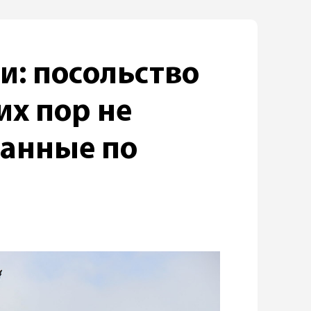
и: посольство
их пор не
данные по