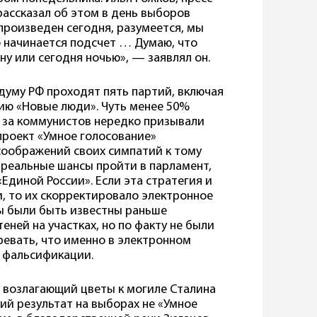
рассказал об этом в день выборов
произведен сегодня, разумеется, мы
го начинается подсчет … Думаю, что
ну или сегодня ночью», — заявлял он.
думу РФ проходят пять партий, включая
ию «Новые люди». Чуть менее 50%
. за коммунистов нередко призывали
проект «Умное голосование»
 соображений своих симпатий к тому
т реальные шансы пройти в парламент,
Единой России». Если эта стратегия и
, то их скорректировало электронное
ы были быть известны раньше
ней на участках, но по факту не были
евать, что именно в электронном
е фальсификации.
 возлагающий цветы к могиле Сталина
кий результат на выборах не «Умное