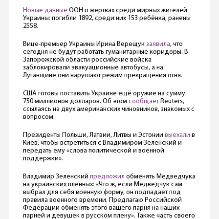
Новые данные
ООН о жертвах среди мирных жителей
Украины: погибли 1892, среди них 153 ребёнка, ранены
2558.
Вице-премьер Украины Ирина Верещук
заявила
, что
сегодня не будут работать гуманитарные коридоры. В
Запорожской области российские войска
заблокировали эвакуационные автобусы, а на
Луганщине они нарушают режим прекращения огня.
США готовы поставить Украине ещё оружие на сумму
750 миллионов долларов. Об этом
сообщает
Reuters,
ссылаясь на двух американских чиновников, знакомых с
вопросом.
Президенты Польши, Латвии, Литвы и Эстонии
выехали
в
Киев, чтобы встретиться с Владимиром Зеленский и
передать ему «слова политической и военной
поддержки».
Владимир Зеленский
предложил
обменять Медведчука
на украинских пленных: «Что ж, если Медведчук сам
выбрал для себя военную форму, он подпадает под
правила военного времени. Предлагаю Российской
Федерации обменять этого вашего парня на наших
парней и девушек в русском плену». Также часть своего