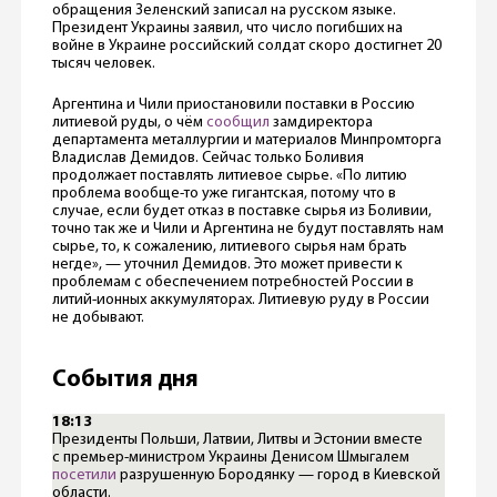
обращения Зеленский записал на русском языке.
Президент Украины заявил, что число погибших на
войне в Украине российский солдат скоро достигнет 20
тысяч человек.
Аргентина и Чили приостановили поставки в Россию
литиевой руды, о чём
сообщил
замдиректора
департамента металлургии и материалов Минпромторга
Владислав Демидов. Сейчас только Боливия
продолжает поставлять литиевое сырье. «По литию
проблема вообще-то уже гигантская, потому что в
случае, если будет отказ в поставке сырья из Боливии,
точно так же и Чили и Аргентина не будут поставлять нам
сырье, то, к сожалению, литиевого сырья нам брать
негде», — уточнил Демидов. Это может привести к
проблемам с обеспечением потребностей России в
литий-ионных аккумуляторах. Литиевую руду в России
не добывают.
События дня
18:13
Президенты Польши, Латвии, Литвы и Эстонии вместе
с премьер-министром Украины Денисом Шмыгалем
посетили
разрушенную Бородянку — город в Киевской
области.