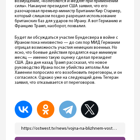
возмущение, «колеблются и медлят при применении
силы». Накануне президент США заявил, что его
разочаровал премьер-министр Британии Кир Стармер,
который слишком поздно разрешил использование
британских баз для ударов по Ирану. А вот Германию и
Францию Трамп, наоборот, похвалил.
Будет ли обсуждаться участие Бундесвера в войне с
Ираном пока неизвестно — до сих пор МИД Германии
отрицал возможность участия немецких военных. Но
ясно, что боевые действия продлятся еще минимум
месяц — именно такую оценку сделал президент
США. Два дня назад Трамп рассказал, что новое
руководство Ирана после убийства аятоллы Али
Хаменеи попросило его возобновить переговоры, и он
согласился. Однако уже на следующий день Тегеран
заявил, что отказывается от переговоров.
https://ostwest.tv/news/vojna-na-blizhnem-vostoke-merc-priletel-v-vashington-na-vstrechu-s-trampom/