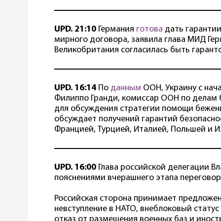
UPD. 21:10
Германия
готова
дать гарантии
мирного договора, заявила глава МИД Гер
Великобритания согласилась быть гарант
UPD. 16:14
По
данным
ООН, Украину с нача
Филиппо Гранди, комиссар ООН по делам б
для обсуждения стратегии помощи беженц
обсуждает получений гарантий безопаснос
Францией, Турцией, Италией, Польшей и И
UPD. 16:00
Глава российской делегации В
пояснениями вчерашнего этапа переговор
Российская сторона принимает предложен
невступление в НАТО, внеблоковый статус
отказ от размещения военных баз и иност