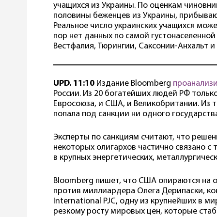
учащихся из Украины. По оценкам чиновни
половины беженцев из Украины, прибываю
Реальное число украинских учащихся може
пор нет данных по самой густонаселенно
Вестфалия, Тюрингии, Саксонии-Анхальт и 
UPD. 11:10
Издание Bloomberg
проанализ
России. Из 20 богатейших людей РФ только
Евросоюза, и США, и Великобритании. Из 
попала под санкции ни одного государства
Эксперты по санкциям считают, что решен
некоторых олигархов частично связано с
в крупных энергетических, металлургичес
Bloomberg пишет, что США опираются на о
против миллиардера Олега Дерипаски, кон
International PJC, одну из крупнейших в м
резкому росту мировых цен, которые стаб