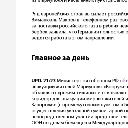
из Мариуполя и населенных пунктов Запор
Ряд европейских стран высылает российс
Эмманюэль Макрон в телефонном разговор
за поставки российского газа в рублях н
Бербок заявила, что Германия полностью о
ведется работа в этом направлении.
Главное за день
UPD. 21:23
Министерство обороны РФ
об
эвакуации жителей Мариуполя: «Вооруженны
объявляют «режим тишины» и открывают
коридор для эвакуации мирных жителей и
Запорожье (с промежуточным пунктом в Бе
осуществления указанной гуманитарной о
непосредственном участии представителе
ООН по делам беженцев и Международного