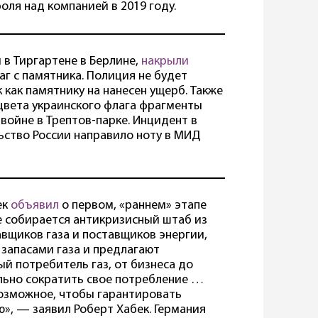
оля над компанией в 2019 году.
 в Тиргартене в Берлине,
накрыли
аг с памятника. Полиция не будет
 как памятнику на нанесен ущерб. Также
цвета украинского флага фрагменты
ойне в Трептов-парке. Инцидент в
ьство России направило ноту в МИД
ек
объявил
о первом, «раннем» этапе
пе собирается антикризисный штаб из
вщиков газа и поставщиков энергии,
запасами газа и предлагают
й потребитель газ, от бизнеса до
льно сократить свое потребление …
озможное, чтобы гарантировать
ю», — заявил Роберт Хабек. Германия