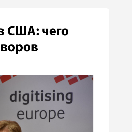
в США: чего
оворов