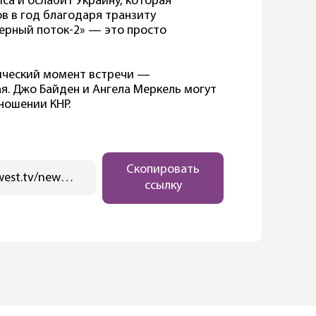
са и ослабит Украину, которая
в в год благодаря транзиту
верный поток-2» — это просто
ический момент встречи —
я. Джо Байден и Ангела Меркель могут
ношении КНР.
Скопировать
https://ostwest.tv/news/vizit-merkel-v-ssha-ozhidaniya-ot-peregovorov/
ссылку