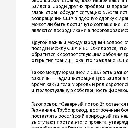
европейской страны, посетившей Вашингт
Байдена. Среди других проблем на первом
главы стран обсудят ситуацию в Афганист
возвращении США в ядерную сделку с Ира
может ли быть достигнуто соглашение. Г
являются посредниками в переговорах ме
Другой важный международный вопрос: о
поездки между США и ЕС. Ожидается, что
обратится к соответствующим рабочим гр
открытия границ. Пока что граждане ЕС не
Также между Германией и США есть разно
вакцины — администрация Джо Байдена вы
время как Ангела Меркель и ряд европей
интеллектуальную собственность фармком
Газопровод «Северный поток-2» остается
Германией. Трубопровод, достроенный бол
поставлять российский природный газ н
выступают против этого проекта, утвержд