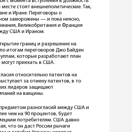
он с момента вступления в должность
 месте стоят внешнеполитические. Так,
ане и Иране. Переговоры о
ном заморожены — и пока неясно,
ермания, Великобритания и Франция
жду США и Ираном.
ткрытие границ и разрешение на
 по итогам переговоров Джо Байден
уппам, которые разработают план
 могут приехать в США.
гласия относительно патентов на
ступает за отмену патентов, в то
ских лидеров защищают
паний на вакцины.
 предметом разногласий между США и
ее чем на 90 процентов, будет
емецким потребителям. США давно
ая, что он даст России рычаги