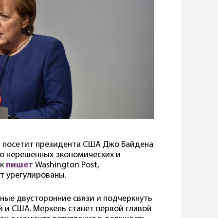
я посетит президента США Джо Байдена
во нерешенных экономических и
ак
пишет
Washington Post,
ут урегулированы.
сные двусторонние связи и подчеркнуть
 и США. Меркель станет первой главой