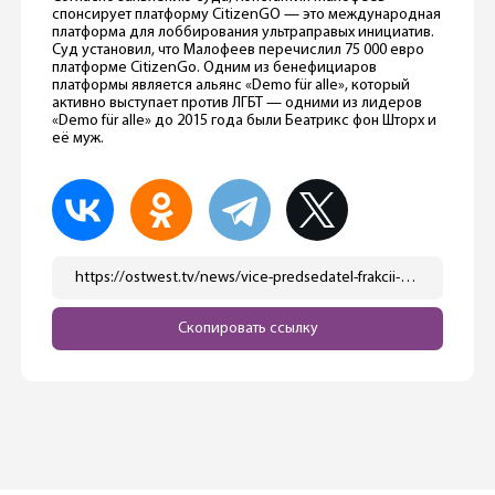
спонсирует платформу CitizenGO — это международная
платформа для лоббирования ультраправых инициатив.
Суд установил, что Малофеев перечислил 75 000 евро
платформе CitizenGo. Одним из бенефициаров
платформы является альянс «Demo für alle», который
активно выступает против ЛГБТ — одними из лидеров
«Demo für alle» до 2015 года были Беатрикс фон Шторх и
её муж.
https://ostwest.tv/news/vice-predsedatel-frakcii-adg-imela-svyazi-s-rossijskim-oligarhom-konstantinom-malofeevym/
Скопировать ссылку