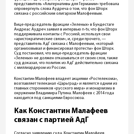
представитель «Альтернативы для Германии» требовала
опровергнуть слова Аудреча о том, что фон Шторх
связана с российским олигархом Малофеевым.
Вице-председатель фракции «Зеленых» в Бундестаге
Андреас Аудреч заявил в интервью n-tv, что фон Шторх
поддерживала контакты с Россией, используя свои
«аристократические связи», и, среди прочего, —
представитель АдГ связана с Малофеевым, «который
организовывал и финансировал протесты» фон Шторх.
Суд постановил, что вице-председатель фракции
«Зеленых» не должен отказываться от своих слов, также
суд доказал, что политик из АдГ действительно связана
с миллиардером из России.
Константин Малофеев владеет акциями «Ростелекома»,
возглавляет телеканал «Царьград» и является одним из
главных сторонников «русского мира» и монархизма в
окружении Владимира Путина. Малофеев с 2014 года
находится под санкциями Евросоюза.
Как Константин Малафеев
связан с партией АдГ
Согласно заявлению суда, Константин Малофеев