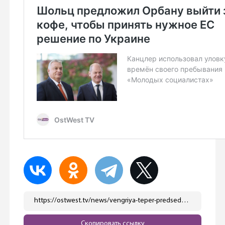
https://ostwest.tv/news/vengriya-teper-predsedatelstvuet-v-sovete-es-chego-budet-dobivatsya-orban/
Скопировать ссылку