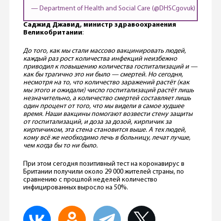
— Department of Health and Social Care (@DHSCgovuk)
July 6, 
Саджид Джавид, министр здравоохранения
Великобритании
:
До того, как мы стали массово вакцинировать людей,
каждый раз рост количества инфекций неизбежно
приводил к повышению количества госпитализаций и —
как бы трагично это ни было — смертей. Но сегодня,
несмотря на то, что количество заражений растёт (как
мы этого и ожидали) число госпитализаций растёт лишь
незначительно, а количество смертей составляет лишь
один процент от того, что мы видели в самое худшее
время. Наши вакцины помогают возвести стену защиты
от госпитализаций, и доза за дозой, кирпичик за
кирпичиком, эта стена становится выше. А тех людей,
кому всё же необходимо лечь в больницу, лечат лучше,
чем когда бы то ни было.
При этом сегодня позитивный тест на коронавирус в
Британии получили около 29 000 жителей страны, по
сравнению с прошлой неделей количество
инфицированных выросло на 50%.