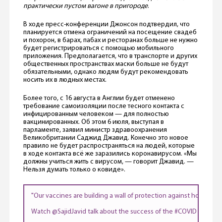
практически пустом вагоне в пригороде
.
В ходе пресс-конференции Джонсон подтвердил, что
планируется отмена ограничений на посещение свадеб
и похорон, в барах, пабах и ресторанах больше не нужно
будет регистрироваться с помощью мобильного
приложения. Предполагается, что в транспорте и других
общественных пространствах маски больше не будут
обязательными, однако людям будут рекомендовать
носить их в людных местах.
Более того, с 16 августа в Англии будет отменено
требование самоизоляции после тесного контакта с
инфицированным человеком — для полностью
вакцинированных. Об этом 6 июля, выступая в
парламенте, заявил министр здравоохранения
Великобритании Саджид Джавид. Конечно это новое
правило не будет распространяться на людей, которые
в ходе контакта всё же заразились коронавирусом. «Мы
должны учиться жить с вирусом, — говорит Джавид. —
Нельзя думать только о ковиде».
"Our vaccines are building a wall of protection against hospitalisat
Watch
@SajidJavid
talk about the success of the
#COVID19
vacci