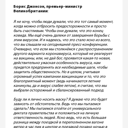
Борис Джонсон, премьер-министр
Великобритании
:
Я не хочу, чтобы люди думали, что это тот самый момент,
когда можно отбросить предосторожности и просто
быть счастливым. Чтобы они думали, что это конец
ковида. Мы ещё очень далеки от завершения борьбы с
этим вирусом. И я надеюсь, что это стало ясно из всего,
что вы слышали на сегодняшней пресс-конференции.
Очевидно, что если мы столкнёмся с распространением
другого варианта коронавируса, который не реагирует
на вакцины, или, не дай бог, проявится какая-то новая,
действительно ужасная особенность вируса, нам
придется предпринять все необходимые шаги, чтобы
защитить общественность. Но в целом, учитывая
огромный успех кампании вакцинации и то, что это
благоприятный момент (ведь начинаются летние
каникулы, да и вирус слабее летом), я считаю, что мы
выбрали осторожный и сбалансированный подход
.
Буду ли я лично носить маску? Я думаю что это будет
зависеть от обстоятельств. Ведь что мы пытаемся
сделать? Мы пытаемся отойти от универсального
диктата правительства и положиться на личную
ответственность людей. Ясно ведь, что есть большая
разница между поездкой в ​​переполненном вагоне
метро в час пик в центре и поездкой поздно ночью в