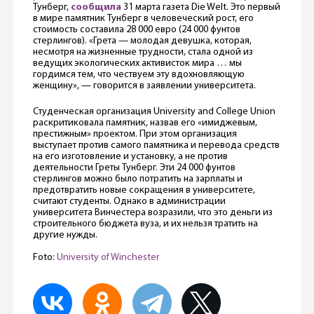
Тунберг,
сообщила
31 марта газета Die Welt. Это первый
в мире памятник Тунберг в человеческий рост, его
стоимость составила 28 000 евро (24 000 фунтов
стерлингов). «Грета — молодая девушка, которая,
несмотря на жизненные трудности, стала одной из
ведущих экологических активисток мира … мы
гордимся тем, что чествуем эту вдохновляющую
женщину», — говорится в заявлении университета.
Студенческая организация University and College Union
раскритиковала памятник, назвав его «имиджевым,
престижным» проектом. При этом организация
выступает против самого памятника и перевода средств
на его изготовление и установку, а не против
деятельности Греты Тунберг. Эти 24 000 фунтов
стерлингов можно было потратить на зарплаты и
предотвратить новые сокращения в университете,
считают студенты. Однако в администрации
университета Винчестера возразили, что это деньги из
строительного бюджета вуза, и их нельзя тратить на
другие нужды.
Foto:
University of Winchester