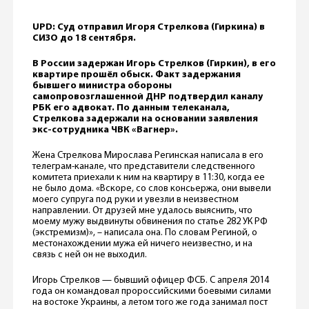
UPD: Суд отправил Игоря Стрелкова (Гиркина) в
СИЗО до 18 сентября.
В России задержан Игорь Стрелков (Гиркин), в его
квартире прошёл обыск. Факт задержания
бывшего министра обороны
самопровозглашенной ДНР подтвердил каналу
РБК его адвокат. По данным телеканала,
Стрелкова задержали на основании заявления
экс-сотрудника ЧВК «Вагнер».
Жена Стрелкова Мирослава Регинская написала в его
телеграм-канале, что представители следственного
комитета приехали к ним на квартиру в 11:30, когда ее
не было дома. «Вскоре, со слов консьержа, они вывели
моего супруга под руки и увезли в неизвестном
направлении. От друзей мне удалось выяснить, что
моему мужу выдвинуты обвинения по статье 282 УК РФ
(экстремизм)», – написала она. По словам Региной, о
местонахождении мужа ей ничего неизвестно, и на
связь с ней он не выходил.
Игорь Стрелков — бывший офицер ФСБ. С апреля 2014
года он командовал пророссийскими боевыми силами
на востоке Украины, а летом того же года занимал пост