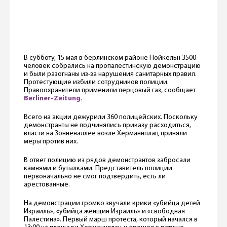
В субботу, 15 мая в берлинском районе Нойкёльн 3500
человек собрались на пропалестинскую демонстрацию
и были разогнаны из-за нарушения санитарных правил.
Протестующие избили сотрудников полиции.
Правоохранители применили перцовый газ, сообщает
Berliner-Zeitung
.
Всего на акции дежурили 360 полицейских. Поскольку
демонстранты не подчинялись приказу расходиться,
власти на Зонненаллее возле Херманнплац приняли
меры против них.
В ответ полицию из рядов демонстрантов забросали
камнями и бутылками. Представитель полиции
первоначально не смог подтвердить, есть ли
арестованные.
На демонстрации громко звучали крики «убийца детей
Израиль», «убийца женщин Израиль» и «свободная
Палестина». Первый марш протеста, который начался в