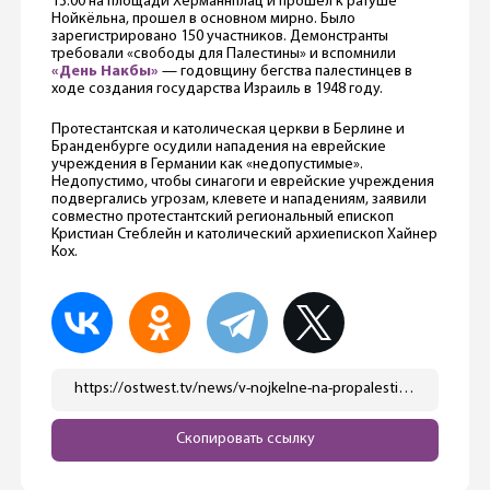
13:00 на площади Херманнплац и прошел к ратуше
Нойкёльна, прошел в основном мирно. Было
зарегистрировано 150 участников. Демонстранты
требовали «свободы для Палестины» и вспомнили
«День Накбы»
— годовщину бегства палестинцев в
ходе создания государства Израиль в 1948 году.
Протестантская и католическая церкви в Берлине и
Бранденбурге осудили нападения на еврейские
учреждения в Германии как «недопустимые».
Недопустимо, чтобы синагоги и еврейские учреждения
подвергались угрозам, клевете и нападениям, заявили
совместно протестантский региональный епископ
Кристиан Стеблейн и католический архиепископ Хайнер
Кох.
https://ostwest.tv/news/v-nojkelne-na-propalestinskoj-demonstracii-izbili-policejskih/
Скопировать ссылку