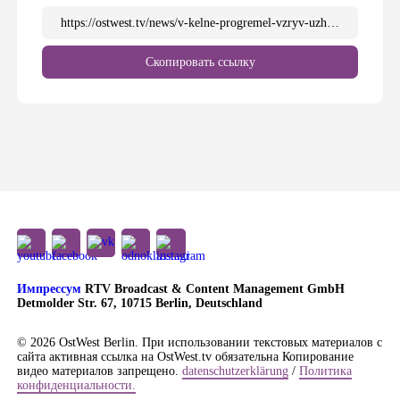
https://ostwest.tv/news/v-kelne-progremel-vzryv-uzhe-vtoroj-za-nedelju-mafioznye-klany-mogut-vesti-vojnu/
Скопировать ссылку
Импрессум
RTV Broadcast & Content Management GmbH
Detmolder Str. 67, 10715 Berlin, Deutschland
© 2026 OstWest Berlin. При использовании текстовых материалов с
сайта активная ссылка на OstWest.tv обязательна Копирование
видео материалов запрещено.
datenschutzerklärung
/
Политика
конфиденциальности.