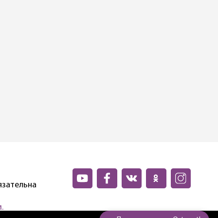
язательна
.