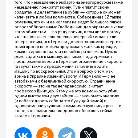
того, что немедленное эмбарго на энергоресурсы также
немедленно прекратит войну. Путин платит своим
солдатам и делает танки за рубли — которые он может
напечатать в любом количестве. Собеседница SZ также
отметила, что он и её коллеги не видят большого плюса
от пролоббированных Свободными демократами выплат
автомобилистам — по ряду причин, в том числе потому
что это посылает совершенно неверный сигнал: если
теперь все мы, вся Германи должны экономить энергию,
то мы просто не можем продолжать жить как прежде,
компенсировать траты и спокойно разъезжать. Нужно
реже садиться в машину, она также поддерживает
предложение ввести в Германии ограничение скорости
(а звучат также и предложения запретить водить
машину по воскресеньям). Это к вопросу о том, как
война в Украине изменит Европу. И Германию — с её
автобанами с безлимитной скоростью. Ограничение
скорости — это не так непереносимо, считает
профессор Шнитцер. К тому же это возможность убить
одним выстрелом двух зайцев — сэкономить энергию
(и поблагодарить себя за это будущей зимой) и
одновременно улучшить климатическую ситуацию — и
это то, что правительство должно объяснять сейчас
людям в Германии.