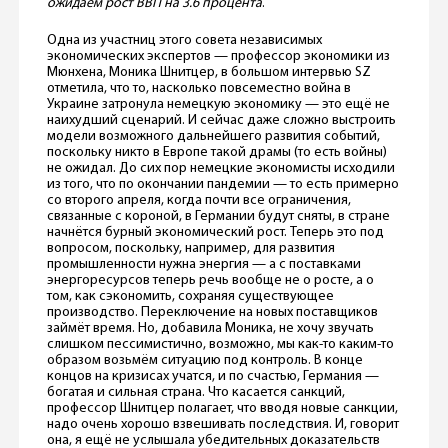
ожидаем рост ВВП на 3.6 процента
.
Одна из участниц этого совета независимых
экономических экспертов — профессор экономики из
Мюнхена, Моника Шнитцер, в большом интервью SZ
отметила, что то, насколько повсеместно война в
Украине затронула немецкую экономику — это ещё не
наихудший сценарий. И сейчас даже сложно выстроить
модели возможного дальнейшего развития событий,
поскольку никто в Европе такой драмы (то есть войны)
не ожидал. До сих пор немецкие экономисты исходили
из того, что по окончании пандемии — то есть примерно
со второго апреля, когда почти все ограничения,
связанные с короной, в Германии будут сняты, в стране
начнётся бурный экономический рост. Теперь это под
вопросом, поскольку, например, для развития
промышленности нужна энергия — а с поставками
энергоресурсов теперь речь вообще не о росте, а о
том, как сэкономить, сохраняя существующее
производство. Переключение на новых поставщиков
займёт время. Но, добавила Моника, не хочу звучать
слишком пессимистично, возможно, мы как-то каким-то
образом возьмём ситуацию под контроль. В конце
концов на кризисах учатся, и по счастью, Германия —
богатая и сильная страна. Что касается санкций,
профессор Шнитцер полагает, что вводя новые санкции,
надо очень хорошо взвешивать последствия. И, говорит
она, я ещё не услышала убедительных доказательств