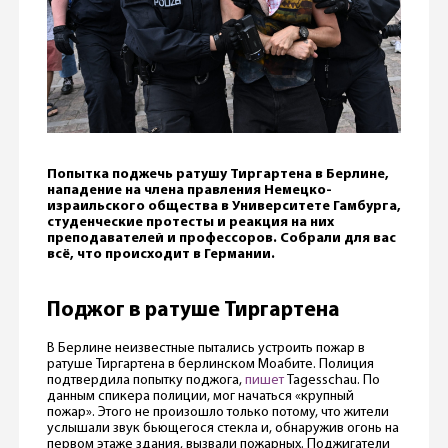
Попытка поджечь ратушу Тиргартена в Берлине,
нападение на члена правления Немецко-
израильского общества в Университете Гамбурга,
студенческие протесты и реакция на них
преподавателей и профессоров. Собрали для вас
всё, что происходит в Германии.
Поджог в ратуше Тиргартена
В Берлине неизвестные пытались устроить пожар в
ратуше Тиргартена в берлинском Моабите. Полиция
подтвердила попытку поджога,
пишет
Tagesschau. По
данным спикера полиции, мог начаться «крупный
пожар». Этого не произошло только потому, что жители
услышали звук бьющегося стекла и, обнаружив огонь на
первом этаже здания, вызвали пожарных. Поджигатели