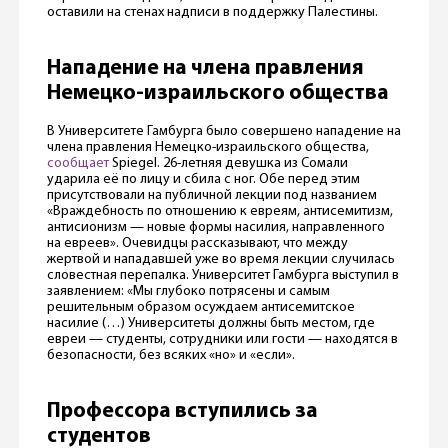
оставили на стенах надписи в поддержку Палестины.
Нападение на члена правления
Немецко-израильского общества
В Университете Гамбурга было совершено нападение на
члена правления Немецко-израильского общества,
сообщает
Spiegel. 26-летняя девушка из Сомали
ударила её по лицу и сбила с ног. Обе перед этим
присутствовали на публичной лекции под названием
«Враждебность по отношению к евреям, антисемитизм,
антисионизм — новые формы насилия, направленного
на евреев». Очевидцы рассказывают, что между
жертвой и нападавшей уже во время лекции случилась
словестная перепалка. Университет Гамбурга выступил в
заявлением: «Мы глубоко потрясены и самым
решительным образом осуждаем антисемитское
насилие (…) Университеты должны быть местом, где
евреи — студенты, сотрудники или гости — находятся в
безопасности, без всяких «но» и «если».
Профессора вступились за
студентов