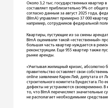
Около 3,2 тыс. государственных квартир в
составляет приблизительно 9% от общего
согласно данным за август 2025 года, фе
(BImA) управляет примерно 37 000 кварт
например, сотрудников федеральной пол
Квартиры, пустующие из-за смены арендат
BImA оценивали такой «естественный» про
большая часть квартир нуждается в ремон
реконструкции. Еще 955 квартир также пус
рынке аренды.
«Учитывая жилищный кризис, абсолютно б
правительство оставляет свои собственн
online заявление Карен Лей, депутата от 
строительного комитета Бундестага. По ее
дефекты не устраняются своевременно. В 
то, что BImA перечисляет значительные 
не располагает необходимыми средствами