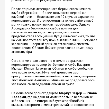
режим, хотя детей регулярно тестируют.
После открытия легендарного берлинского ночного
клуба «Бергхайн» — более того, после первой же
клубной ночи — было выявлено 19 случаев заражения
коронавирусом. И это несмотря на то, что зайти в клуб
могли только привитые или переболевшие. Однако
Ассоциация берлинских клубов причин для
беспокойства не видит: напротив, по словам
представителя ассоциации Лутца Ляйхсенринга, то, что
на 2500 посетителей в ту ночь выявлено лишь 19 случаев
заражения — верный признак отлаженной системы
оповещения. Об этом Ляйхсенринг заявил немецкому
агентству dpa.
Сегодня же стало известно о том, что заразился
коронавирусом тренер футбольного клуба Бавария
Мюнхен Юлиан Нагельман. Об этом в клубе сообщили
уже после того, как 34-летний тренер не смог
присутствовать на вчерашней игре его команды против
лиссабонской «Бенфики». Изначально предполагалось,
что Нагельсман подцепил обычный грипп.
На фоне всего происходящего
Маркус Зёдер — глава
Баварии
, где на данный момент больше всего новых
заболевших — в интервью Bayerischer Rundfunk
высказался против отмены чрезвычайного положения: