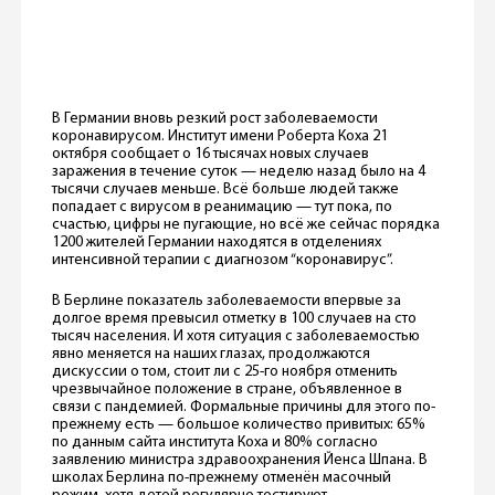
В Германии вновь резкий рост заболеваемости
коронавирусом. Институт имени Роберта Коха 21
октября сообщает о 16 тысячах новых случаев
заражения в течение суток — неделю назад было на 4
тысячи случаев меньше. Всё больше людей также
попадает с вирусом в реанимацию — тут пока, по
счастью, цифры не пугающие, но всё же сейчас порядка
1200 жителей Германии находятся в отделениях
интенсивной терапии с диагнозом “коронавирус”.
В Берлине показатель заболеваемости впервые за
долгое время превысил отметку в 100 случаев на сто
тысяч населения. И хотя ситуация с заболеваемостью
явно меняется на наших глазах, продолжаются
дискуссии о том, стоит ли с 25-го ноября отменить
чрезвычайное положение в стране, объявленное в
связи с пандемией. Формальные причины для этого по-
прежнему есть — большое количество привитых: 65%
по данным сайта института Коха и 80% согласно
заявлению министра здравоохранения Йенса Шпана. В
школах Берлина по-прежнему отменён масочный