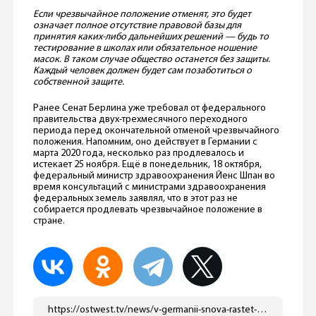
Если чрезвычайное положение отменят, это будет
означает полное отсутствие правовой базы для
принятия каких-либо дальнейших решений — будь то
тестирование в школах или обязательное ношение
масок. В таком случае общество останется без защиты.
Каждый человек должен будет сам позаботиться о
собственной защите.
Ранее Сенат Берлина уже требовал от федерального
правительства двух-трехмесячного переходного
периода перед окончательной отменой чрезвычайного
положения. Напомним, оно действует в Германии с
марта 2020 года, несколько раз продлевалось и
истекает 25 ноября. Ещё в понедельник, 18 октября,
федеральный министр здравоохранения Йенс Шпан во
время консультаций с министрами здравоохранения
федеральных земель заявлял, что в этот раз не
собирается продлевать чрезвычайное положение в
стране.
https://ostwest.tv/news/v-germanii-snova-rastet-chislo-zarazhennyh-kovidom/